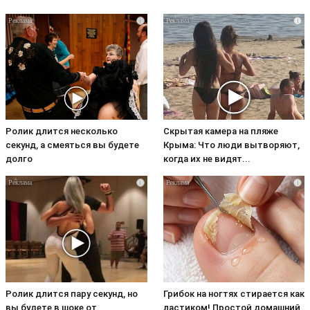
i
i
Ролик длится несколько
Скрытая камера на пляже
секунд, а смеяться вы будете
Крыма: Что люди вытворяют,
долго
когда их не видят...
i
i
Ролик длится пару секунд, но
Грибок на ногтях стирается как
вы будете в шоке от
ластиком! Простой домашний