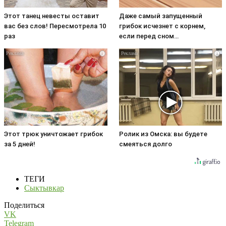
Этот танец невесты оставит
Даже самый запущенный
вас без слов! Пересмотрела 10
грибок исчезнет с корнем,
раз
если перед сном…
i
i
Этот трюк уничтожает грибок
Ролик из Омска: вы будете
за 5 дней!
смеяться долго
ТЕГИ
Сыктывкар
Поделиться
VK
Telegram