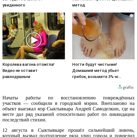
увиденного
метод
i
i
Королева вагона отожгла!
Ногти будут чистыми!
Видео не оставит
Домашний метод убьет
равнодушным
грибок, возьмите 3%-ю…
Начаты работы по восстановлению повреждённых
участков — сообщили в городской мэрии. Внепланово на
объект выезжал мэр Сыктывкара Андрей Самоделкин, где на
месте дал ряд указаний относительно работ по ликвидации
последствий стихии.
12 августа в Сыктывкаре прошёл сильнейший ливень,
который вызвал подтопление ряда улиц города и повредил