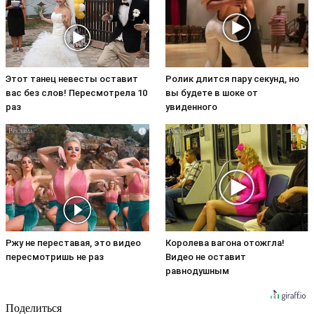
Этот танец невесты оставит
Ролик длится пару секунд, но
вас без слов! Пересмотрела 10
вы будете в шоке от
раз
увиденного
i
i
Ржу не переставая, это видео
Королева вагона отожгла!
пересмотришь не раз
Видео не оставит
равнодушным
Поделиться