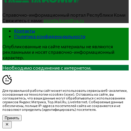
Справочно-информационный портал Республики Коми
Свяжитесь с нами:
gazeta.komi@ya.ru
Контакты
Политика конфиденциальности
Опубликованные на сайте материалы не являются
рекламными и носят справочно-информационный
характер.
Необходимо соединение с интернетом.
Для правильной работы сайт может использовать сервисы веб-аналитики,
основанные на технологии «cookie» (куки). Оставаясь на сайте, вы
соглашаетесь, что ваши данные могут обрабатываться с использованием
сервисов Яндекс Метрика, Top.Mail.Ru, LiveInternet. Собираемые данные
обезличены, полные IP-адреса посетителей сайта не сохраняются и не
позволяют определить (идентифицировать) посетителя.
Принять