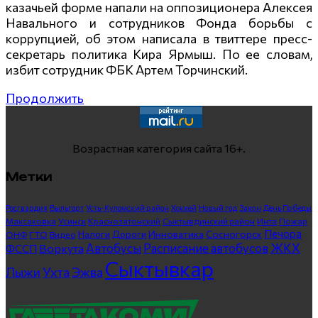
казачьей форме напали на оппозиционера Алексея
Навального и сотрудников Фонда борьбы с
коррупцией, об этом написала в твиттере пресс-
секретарь политика Кира Ярмыш. По ее словам,
избит сотрудник ФБК Артем Торчинский.
Продолжить
Возрастная категория сайта 16+.
Метки
Росгвардия
Выльгорт
Усть-Куломский район
Хоккей
Новый год
Закон
День Победы
Максаковка
Усинск
Краснозатонский
Сыктывдинский район
Инта
Пожар
Печора
Инноватика
Сосногорск
ГТО
Видео
Налоги
Дороги
ОНФ
ЖКХ
Автобусы
Расписание автобусов
ФССП
Воркута
Сыктывкар
Лыжи
Ухта
Эжва