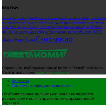
Метки
Росгвардия
Выльгорт
Усть-Куломский район
Хоккей
Новый год
Закон
День Победы
Максаковка
Усинск
Краснозатонский
Сыктывдинский район
Инта
Пожар
Печора
Инноватика
Сосногорск
ГТО
Видео
Налоги
Дороги
ОНФ
ЖКХ
Автобусы
Расписание автобусов
ФССП
Воркута
Сыктывкар
Лыжи
Ухта
Эжва
Справочно-информационный портал Республики Коми
Свяжитесь с нами:
gazeta.komi@ya.ru
Контакты
Политика конфиденциальности
Опубликованные на сайте материалы не являются
рекламными и носят справочно-информационный
характер.