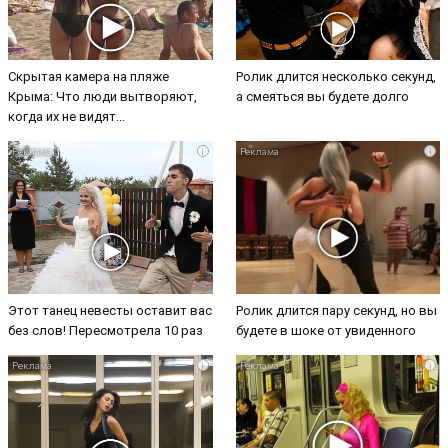
Скрытая камера на пляже
Ролик длится несколько секунд,
Крыма: Что люди вытворяют,
а смеяться вы будете долго
когда их не видят...
i
i
Этот танец невесты оставит вас
Ролик длится пару секунд, но вы
без слов! Пересмотрела 10 раз
будете в шоке от увиденного
i
i