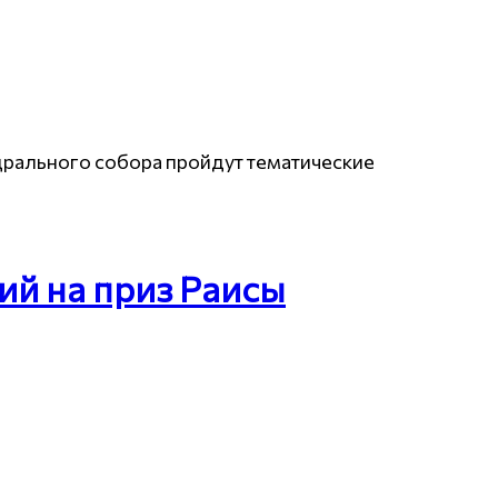
едрального собора пройдут тематические
й на приз Раисы