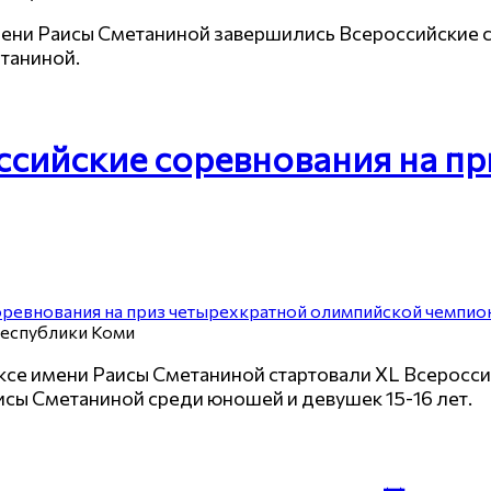
ени Раисы Сметаниной завершились Всероссийские со
таниной.
ссийские соревнования на п
Республики Коми
се имени Раисы Сметаниной стартовали XL Всеросси
исы Сметаниной среди юношей и девушек 15-16 лет.