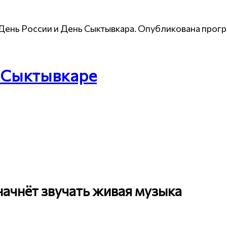
— День России и День Сыктывкара. Опубликована про
в Сыктывкаре
начнёт звучать живая музыка