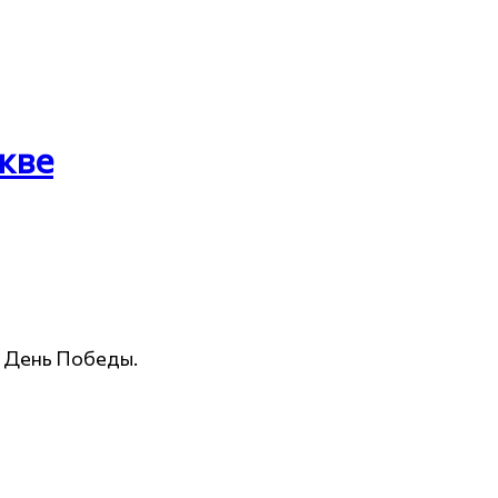
жве
а День Победы.