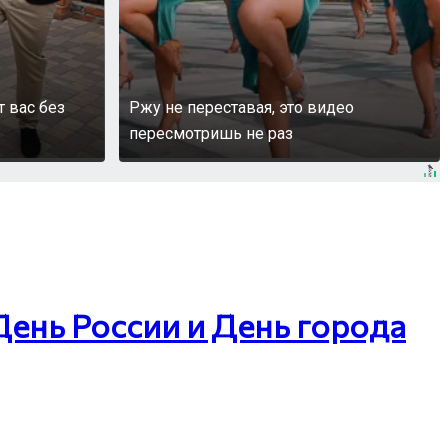
т вас без
Ржу не переставая, это видео
пересмотришь не раз
День России и День города