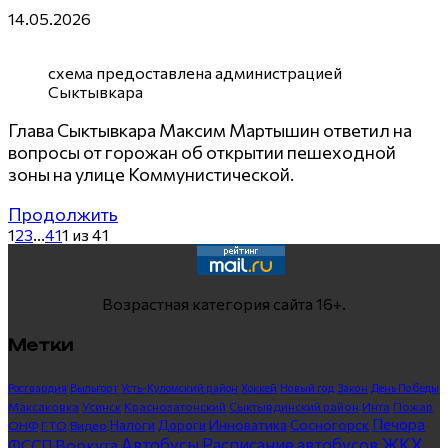
14.05.2026
схема предоставлена администрацией
Сыктывкара
Глава Сыктывкара Максим Мартышин ответил на
вопросы от горожан об открытии пешеходной
зоны на улице Коммунистической.
Продолжить
1
2
3
...
41
1 из 41
Возрастная категория сайта 16+.
Метки
Росгвардия
Выльгорт
Усть-Куломский район
Хоккей
Новый год
Закон
День Победы
Максаковка
Усинск
Краснозатонский
Сыктывдинский район
Инта
Пожар
Печора
Инноватика
Сосногорск
ГТО
Видео
Налоги
Дороги
ОНФ
ЖКХ
Автобусы
Расписание автобусов
ФССП
Воркута