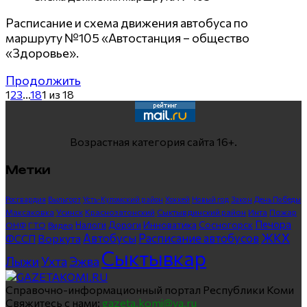
Расписание и схема движения автобуса по
маршруту №105 «Автостанция – общество
«Здоровье».
Продолжить
1
2
3
...
18
1 из 18
Возрастная категория сайта 16+.
Метки
Росгвардия
Выльгорт
Усть-Куломский район
Хоккей
Новый год
Закон
День Победы
Максаковка
Усинск
Краснозатонский
Сыктывдинский район
Инта
Пожар
Печора
Инноватика
Сосногорск
ГТО
Видео
Налоги
Дороги
ОНФ
ЖКХ
Автобусы
Расписание автобусов
ФССП
Воркута
Сыктывкар
Лыжи
Ухта
Эжва
Справочно-информационный портал Республики Коми
Свяжитесь с нами:
gazeta.komi@ya.ru