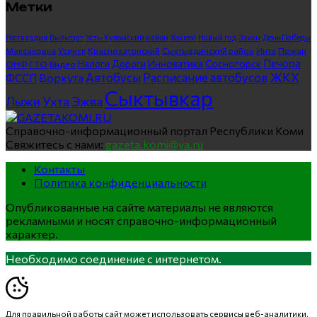
Метки
Росгвардия
Выльгорт
Усть-Куломский район
Хоккей
Новый год
Закон
День Победы
Максаковка
Усинск
Краснозатонский
Сыктывдинский район
Инта
Пожар
Печора
Инноватика
Сосногорск
ГТО
Видео
Налоги
Дороги
ОНФ
ЖКХ
Автобусы
Расписание автобусов
ФССП
Воркута
Сыктывкар
Лыжи
Ухта
Эжва
Справочно-информационный портал Республики Коми
Свяжитесь с нами:
gazeta.komi@ya.ru
Контакты
Политика конфиденциальности
Опубликованные на сайте материалы не являются
рекламными и носят справочно-информационный
характер.
Необходимо соединение с интернетом.
Для правильной работы сайт может использовать сервисы веб-аналитики,