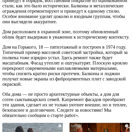
приведут в порядок, восстановив покрытие из оцинкованной
стали, как это было исторически. Балконы и металлические
ограждения отремонтируют и приведут к единому стилю.
Особое внимание уделят цоколю и входным группам, чтобы
они выглядели аккуратнее.
Дом расположен в охранной зоне, поэтому обновленный
облик будет выдержан в уважении к историческому контексту.
Дом на Горького, 18 — пятиэтажный и построен в 1974 году.
Типичный пример массовой советской застройки, который за
полвека тоже изрядно устал. Здесь ремонт также будет
масштабным. Фасад утеплят и оштукатурят. Плоскую кровлю
перекроют современными наплавляемыми материалами,
чтобы снизить кратно риски протечек. Балконы и лоджии
получат новые экраны из фиброцементных плит с заводской
окраской.
Оба дома — не просто архитектурные объекты, а дом для
сотен сыктывкарских семей. Капремонт фасадов преобразит
эти здания, сделает их не только уютнее внешне, но и теплее,
безопаснее и долговечнее. Следите за новостями! Мы
обязательно сообщим о старте работ».
i
i