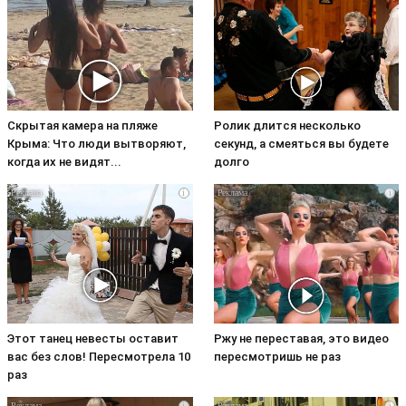
Скрытая камера на пляже
Ролик длится несколько
Крыма: Что люди вытворяют,
секунд, а смеяться вы будете
когда их не видят...
долго
i
i
Этот танец невесты оставит
Ржу не переставая, это видео
вас без слов! Пересмотрела 10
пересмотришь не раз
раз
i
i