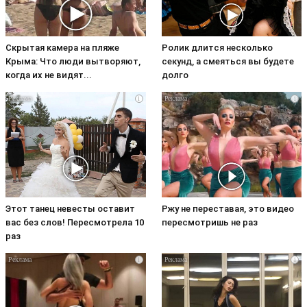
Скрытая камера на пляже
Ролик длится несколько
Крыма: Что люди вытворяют,
секунд, а смеяться вы будете
когда их не видят...
долго
i
i
Этот танец невесты оставит
Ржу не переставая, это видео
вас без слов! Пересмотрела 10
пересмотришь не раз
раз
i
i