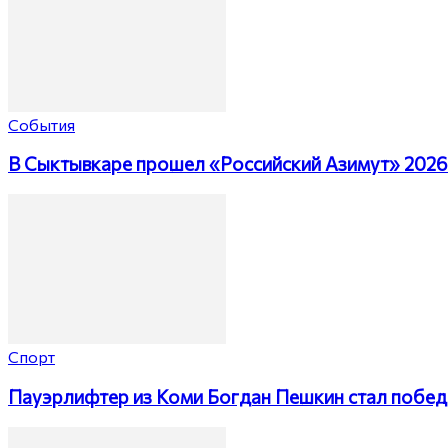
События
В Сыктывкаре прошел «Российский Азимут» 2026
Спорт
Пауэрлифтер из Коми Богдан Пешкин стал побед