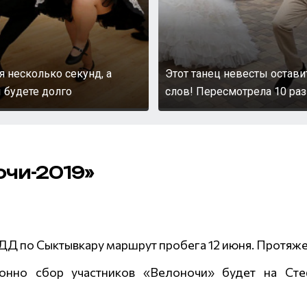
я несколько секунд, а
Этот танец невесты остави
 будете долго
слов! Пересмотрела 10 раз
чи-2019»
Д по Сыктывкару маршрут пробега 12 июня. Протяжен
ионно сбор участников «Велоночи» будет на Сте