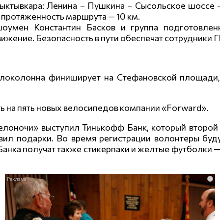
ктывкара: Ленина – Пушкина – Сысольское шоссе 
 протяженность маршрута — 10 км.
шоумен Константин Басков и группа подготовле
ижение. Безопасность в пути обеспечат сотрудники 
елоколонна финиширует на Стефановской площади,
ь на пять новых велосипедов компании «Forward».
елоночи» выступил Тинькофф Банк, который второй
вил подарки. Во время регистрации волонтеры буд
анка получат также стикерпаки и желтые футболки —
i