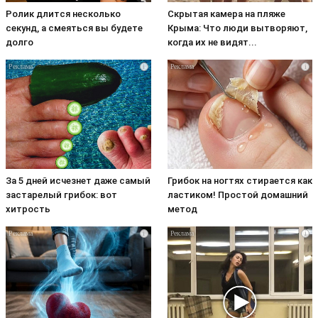
Ролик длится несколько
Скрытая камера на пляже
секунд, а смеяться вы будете
Крыма: Что люди вытворяют,
долго
когда их не видят...
i
i
За 5 дней исчезнет даже самый
Грибок на ногтях стирается как
застарелый грибок: вот
ластиком! Простой домашний
хитрость
метод
i
i