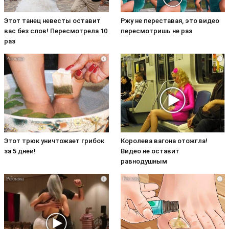
Этот танец невесты оставит
Ржу не переставая, это видео
вас без слов! Пересмотрела 10
пересмотришь не раз
раз
i
i
Этот трюк уничтожает грибок
Королева вагона отожгла!
за 5 дней!
Видео не оставит
равнодушным
i
i