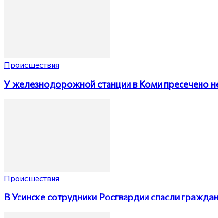
Происшествия
У железнодорожной станции в Коми пресечено н
Происшествия
В Усинске сотрудники Росгвардии спасли гражда