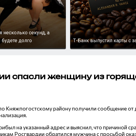
я несколько секунд, а
 будете долго
Т-Банк выпустил карты с з
дии спасли женщину из горящ
о Княжпогостскому району получили сообщение от д
нализация.
был на указанный адрес и выяснил, что причиной сра
никам Росгвардии обратился мужчина с просьбой оказ