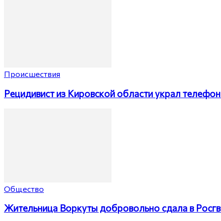
Происшествия
Рецидивист из Кировской области украл телефон 
Общество
Жительница Воркуты добровольно сдала в Росгв