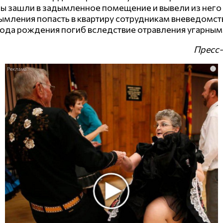
ы зашли в задымленное помещение и вывели из него 
задымления попасть в квартиру сотрудникам вневедом
ода рождения погиб вследствие отравления угарным
Пресс-
i