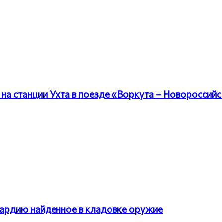
на станции Ухта в поезде «Воркута – Новороссийс
ардию найденное в кладовке оружие