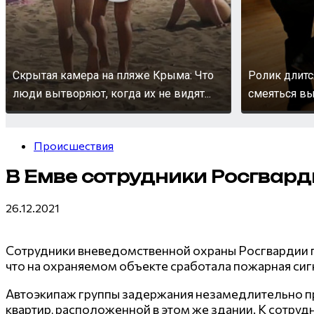
Скрытая камера на пляже Крыма: Что
Ролик длитс
люди вытворяют, когда их не видят...
смеяться вы
Происшествия
В Емве сотрудники Росгвар
26.12.2021
Сотрудники вневедомственной охраны Росгвардии п
что на охраняемом объекте сработала пожарная сиг
Автоэкипаж группы задержания незамедлительно при
квартир, расположенной в этом же здании. К сотруд