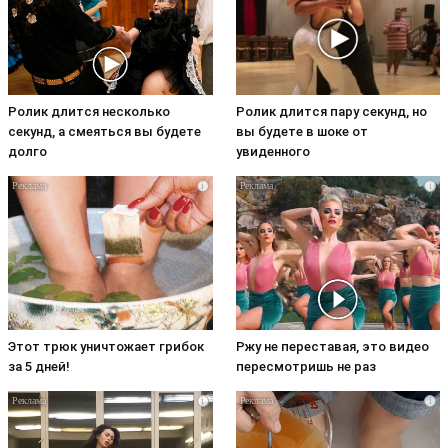
Ролик длится несколько
Ролик длится пару секунд, но
секунд, а смеяться вы будете
вы будете в шоке от
долго
увиденного
i
i
Этот трюк уничтожает грибок
Ржу не переставая, это видео
за 5 дней!
пересмотришь не раз
i
i