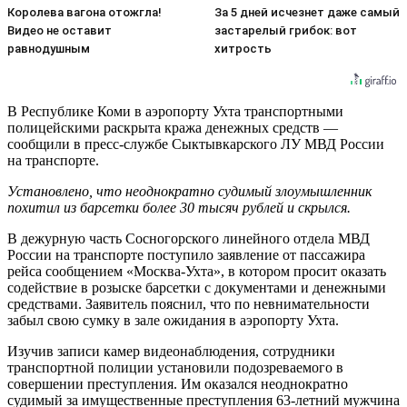
Королева вагона отожгла!
За 5 дней исчезнет даже самый
Видео не оставит
застарелый грибок: вот
равнодушным
хитрость
В Республике Коми в аэропорту Ухта транспортными
полицейскими раскрыта кража денежных средств —
сообщили в пресс-службе Сыктывкарского ЛУ МВД России
на транспорте.
Установлено, что неоднократно судимый злоумышленник
похитил из барсетки более 30 тысяч рублей и скрылся.
В дежурную часть Сосногорского линейного отдела МВД
России на транспорте поступило заявление от пассажира
рейса сообщением «Москва-Ухта», в котором просит оказать
содействие в розыске барсетки с документами и денежными
средствами. Заявитель пояснил, что по невнимательности
забыл свою сумку в зале ожидания в аэропорту Ухта.
Изучив записи камер видеонаблюдения, сотрудники
транспортной полиции установили подозреваемого в
совершении преступления. Им оказался неоднократно
судимый за имущественные преступления 63-летний мужчина