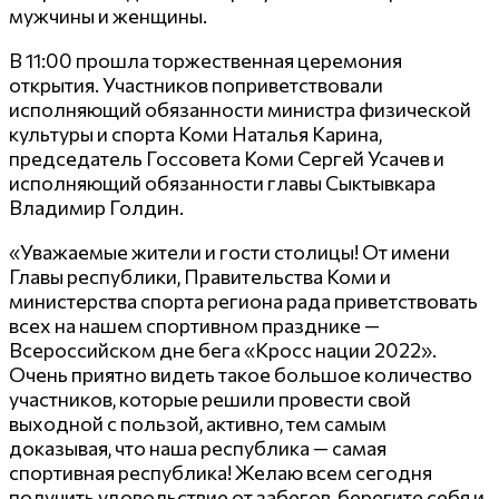
мужчины и женщины.
В 11:00 прошла торжественная церемония
открытия. Участников поприветствовали
исполняющий обязанности министра физической
культуры и спорта Коми Наталья Карина,
председатель Госсовета Коми Сергей Усачев и
исполняющий обязанности главы Сыктывкара
Владимир Голдин.
«Уважаемые жители и гости столицы! От имени
Главы республики, Правительства Коми и
министерства спорта региона рада приветствовать
всех на нашем спортивном празднике —
Всероссийском дне бега «Кросс нации 2022».
Очень приятно видеть такое большое количество
участников, которые решили провести свой
выходной с пользой, активно, тем самым
доказывая, что наша республика — самая
спортивная республика! Желаю всем сегодня
получить удовольствие от забегов, берегите себя и