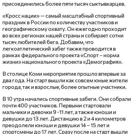
присоединились более пяти тысяч сыктывкарцев.
«Кросс нации» — самый масштабный спортивный
праздник в России по количеству участников и
географическому охвату. Он ежегодно проходит
во всех регионах нашей страны и собирает сотни
тысяч любителей бега. Добавим, что
легкоатлетический забег также проводится в
рамках федерального проекта «Спорт – норма
жизни» национального проекта «Демография».
В столице Коми мероприятие прошло впервые за
два года. На старт вышли как совсем юные жители
города, так и взрослые, более опытные участники.
В 10 утра начались спортивные забеги. Они собрали
почти 400 участников. Первыми стартовали
мальчики и девочки 9 -11 лет, а также юноши и
девушки до 13 лет. Дистанцию в 2 и 4 километров
преодолели юноши и девушки 14 – 15 лет и
спортсмены до 17 лет. Сразу после на старт вышли