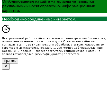
Опубликованные на сайте материалы не являются
рекламными и носят справочно-информационный
характер.
Необходимо соединение с интернетом.
Для правильной работы сайт может использовать сервисы веб-аналитики,
основанные на технологии «cookie» (куки). Оставаясь на сайте, вы
соглашаетесь, что ваши данные могут обрабатываться с использованием
сервисов Яндекс Метрика, Top.Mail.Ru, LiveInternet. Собираемые данные
обезличены, полные IP-адреса посетителей сайта не сохраняются и не
позволяют определить (идентифицировать) посетителя.
Принять