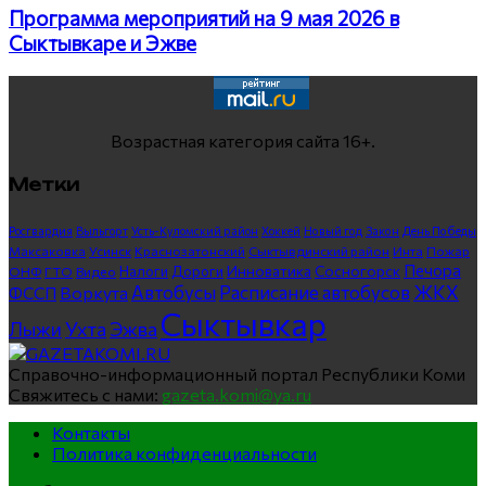
Программа мероприятий на 9 мая 2026 в
Сыктывкаре и Эжве
Возрастная категория сайта 16+.
Метки
Росгвардия
Выльгорт
Усть-Куломский район
Хоккей
Новый год
Закон
День Победы
Максаковка
Усинск
Краснозатонский
Сыктывдинский район
Инта
Пожар
Печора
Инноватика
Сосногорск
ГТО
Видео
Налоги
Дороги
ОНФ
ЖКХ
Автобусы
Расписание автобусов
ФССП
Воркута
Сыктывкар
Лыжи
Ухта
Эжва
Справочно-информационный портал Республики Коми
Свяжитесь с нами:
gazeta.komi@ya.ru
Контакты
Политика конфиденциальности