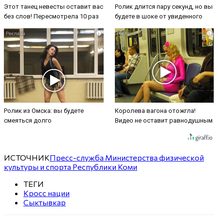
Этот танец невесты оставит вас
Ролик длится пару секунд, но вы
без слов! Пересмотрела 10 раз
будете в шоке от увиденного
i
i
Ролик из Омска: вы будете
Королева вагона отожгла!
смеяться долго
Видео не оставит равнодушным
ИСТОЧНИК
Пресс-служба Министерства физической
культуры и спорта Республики Коми
ТЕГИ
Кросс нации
Сыктывкар