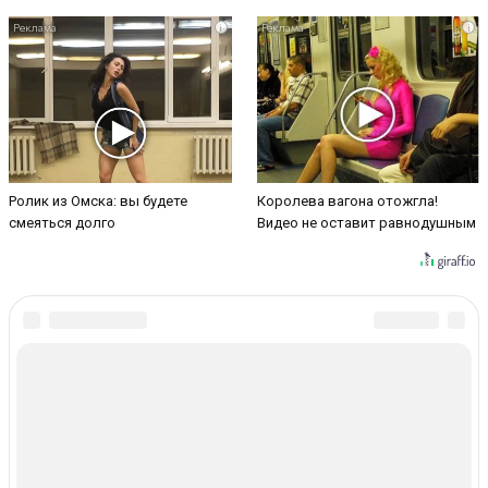
i
i
Ролик из Омска: вы будете
Королева вагона отожгла!
смеяться долго
Видео не оставит равнодушным
ТЕГИ
ЖКХ
VK
Telegram