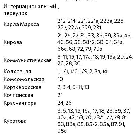
Интернациональный
1
переулок
212, 214, 221, 221а, 223а, 225,
Карла Маркса
227, 227а, 229, 231
21, 25, 27, 31, 33, 35, 39, 39а, 45,
Кирова
46, 56, 58, 58/2, 60, 64, 64а,
66а, 68, 72, 79, 79а
8-11, 15, 17, 17а, 18, 19, 19а, 20, 24,
Коммунистическая
26, 28, 30
Колхозная
1, 1/1, 1/6, 1/9, 2, 3а, 14
Комсомольская
10
Корткеросская
2, 3, 4, 6-11, 13
Кочпонская
21
Красная гора
24, 26
3, 6, 13, 15, 16а, 17, 18, 23, 35, 37,
40а, 42, 53, 70, 73/1, 77, 79, 81,
Куратова
83, 83а, 85, 85/2, 85а, 87, 91,
95а