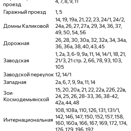
4, 7, 8, 9, 11
проезд
Гаражный проезд
1, 5
14, 19, 19а, 21, 22, 23, 24/1, 24/2,
Домны Каликовой
24а, 26, 27, 27а, 29, 34, 36, 37,
49, 50, 54, 56
26, 28, 30, 30а, 32, 32а, 34, 34а,
Дорожная
36, 36а, 38, 40, 43, 45
1, 2а, 3, 6-9, 9а, 11, 14, 14/1, 18, 21,
Заводская
21/3, 21 стр. 2, 66, 78, 93, 103,
105
Заводской переулок
12, 14/1
Западная
2а, 6, 7, 9, 9а, 11, 14
15, 20, 20а, 21, 22, 22а, 22б, 22в,
Зои
24, 25, 26, 28-33, 36, 38-42,
Космодемьянской
42а, 44, 48
108, 108а, 110, 126, 131, 131/1,
142, 146, 147, 150, 152, 157, 158,
Интернациональная
160, 160а, 166, 167, 169, 172, 174,
176, 179, 196, 197