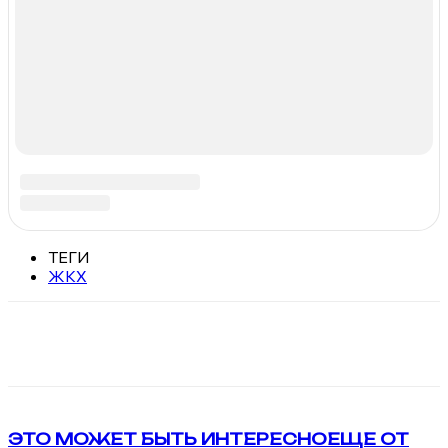
Возрастная категория сайта 16+.
Метки
Росгвардия
Выльгорт
Усть-Куломский район
Хоккей
Новый год
Закон
День Победы
Максаковка
Усинск
Краснозатонский
Сыктывдинский район
Инта
Пожар
Печора
Инноватика
Сосногорск
ГТО
Видео
Налоги
Дороги
ОНФ
ЖКХ
Автобусы
Расписание автобусов
ФССП
Воркута
Сыктывкар
Лыжи
Ухта
Эжва
Справочно-информационный портал Республики Коми
Свяжитесь с нами:
gazeta.komi@ya.ru
Контакты
Политика конфиденциальности