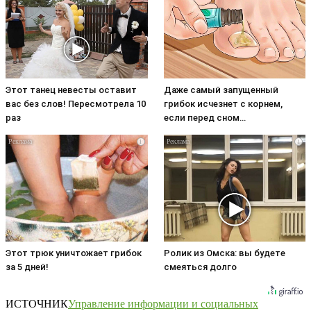
Этот танец невесты оставит
Даже самый запущенный
вас без слов! Пересмотрела 10
грибок исчезнет с корнем,
раз
если перед сном…
i
i
Этот трюк уничтожает грибок
Ролик из Омска: вы будете
за 5 дней!
смеяться долго
ИСТОЧНИК
Управление информации и социальных