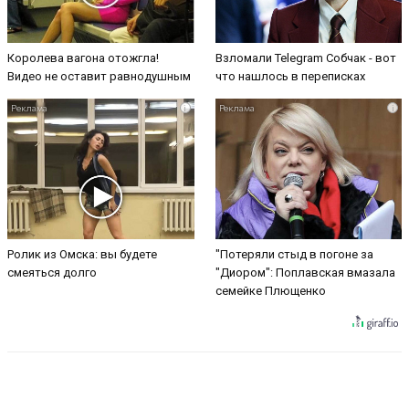
Королева вагона отожгла!
Взломали Telegram Собчак - вот
Видео не оставит равнодушным
что нашлось в переписках
i
i
Ролик из Омска: вы будете
"Потеряли стыд в погоне за
смеяться долго
"Диором": Поплавская вмазала
семейке Плющенко
VK
Telegram