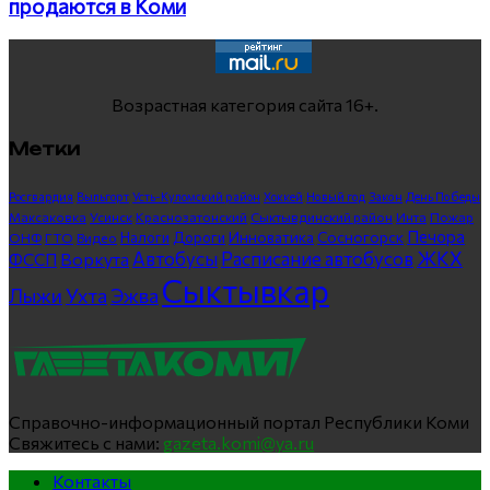
продаются в Коми
Возрастная категория сайта 16+.
Метки
Росгвардия
Выльгорт
Усть-Куломский район
Хоккей
Новый год
Закон
День Победы
Максаковка
Усинск
Краснозатонский
Сыктывдинский район
Инта
Пожар
Печора
Инноватика
Сосногорск
ГТО
Видео
Налоги
Дороги
ОНФ
ЖКХ
Автобусы
Расписание автобусов
ФССП
Воркута
Сыктывкар
Лыжи
Ухта
Эжва
Справочно-информационный портал Республики Коми
Свяжитесь с нами:
gazeta.komi@ya.ru
Контакты