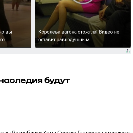
 но вы
Королева вагона отожгла! Видео не
го
оставит равнодушным
 наследия будут
 Главы Республики Коми Сергею Гапликову доложила