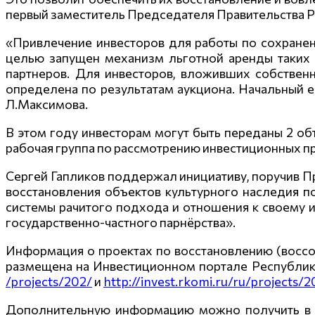
первый заместитель Председателя Правительства 
«Привлечение инвесторов для работы по сохранен
целью запущен механизм льготной аренды таких 
партнеров. Для инвесторов, вложивших собственн
определена по результатам аукциона. Начальный её
Л.Максимова.
В этом году инвесторам могут быть переданы 2 об
рабочая группа по рассмотрению инвестиционных 
Сергей Гапликов поддержал инициативу, поручив П
восстановления объектов культурного наследия по
системы рачитого подхода и отношения к своему и
государственно-частного парнёрства».
Информация о проектах по восстановлению (воссо
размещена на Инвестиционном портале Республик
/projects/202/
и
http://invest.rkomi.ru/ru
/projects/2
Дополнительную информацию можно получить в 