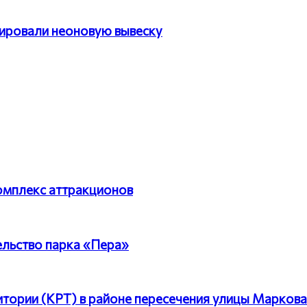
тировали неоновую вывеску
комплекс аттракционов
ельство парка «Пера»
тории (КРТ) в районе пересечения улицы Маркова