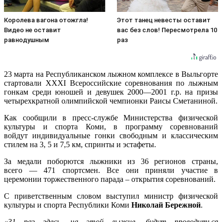
Королева вагона отожгла!
Этот танец невесты оставит
Видео не оставит
вас без слов! Пересмотрела 10
равнодушным
раз
23 марта на Республиканском лыжном комплексе в Выльгорте
стартовали XXXI Всероссийские соревнования по лыжным
гонкам среди юношей и девушек 2000—2001 г.р. на призы
четырехкратной олимпийской чемпионки Раисы Сметаниной.
Как сообщили в пресс-службе Министерства физической
культуры и спорта Коми, в программу соревнований
войдут индивидуальные гонки свободным и классическим
стилем на 3, 5 и 7,5 км, спринты и эстафеты.
За медали поборются лыжники из 36 регионов страны,
всего — 471 спортсмен. Все они приняли участие в
церемонии торжественного парада – открытия соревнований.
С приветственным словом выступил министр физической
культуры и спорта Республики Коми
Николай Бережной
.
«31 раз здесь, на этой лыжне, будут проводиться