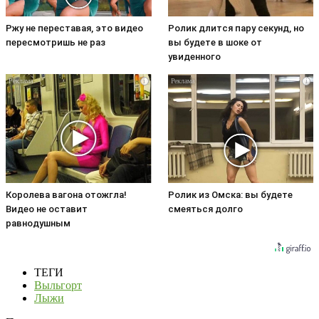
Ржу не переставая, это видео
Ролик длится пару секунд, но
пересмотришь не раз
вы будете в шоке от
увиденного
i
i
Королева вагона отожгла!
Ролик из Омска: вы будете
Видео не оставит
смеяться долго
равнодушным
ТЕГИ
Выльгорт
Лыжи