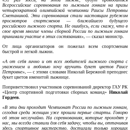
Всероссийские соревнования по лыжным гонкам на призы
четырехкратной олимпийской чемпионки Раисы Петровны
Сметаниной. Эти соревнования стали настоящим рубежом
просмотров спортсменов — ближайшего будущего
российского лыжного спорта. Не ошибусь, если скажу, что в
свое время многие члены сборной России по лыжным гонкам
принимали участие в этих состязаниях»
, — сказал министр.
От лица организаторов он пожелал всем спортсменам
быстрой и легкой лыжни.
«А от себя лично и от всех любителей лыжного спорта с
уважением и любовью хочу вручить букет цветов Раисе
Петровне»
, — с этими словами Николай Бережной преподнес
букет цветов именитой лыжнице.
Поприветствовил участников соревнований директор ГАУ РК
«Центр спортивной подготовки сборных команд»
Николай
Гордеев
.
«В эти дни проходит Чемпионат России по лыжным гонкам,
сегодня среди женщин уже прошли первые старты. Говорю
об этом неслучайно. На соревнованиях, которые проходят у
нас, мы всегда ставили для себя задачу, чтобы вы, оттачивая
здесь спортивное мастерство, достигали только хороших