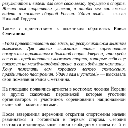
результатов и видели для себя свою звезду будущего в спорте.
Желаю вам спортивных успехов, и чтобы мы вас смогли
видеть в составе сборной России. Удачи вам!»
— сказал
Николай Гордеев.
Также с приветствием к лыжникам обратилась
Раиса
Сметанина
.
«Рада приветствовать вас здесь, на республиканском лыжном
комплексе. Для многих лыжников такие соревнования
послужили трамплином в большой спорт. Уверена, что среди
вас есть представители лыжного спорта, которые себя еще
покажут на международной арене, и есть будущие чемпионы.
Хочу пожелать вам хорошего легкого скольжения,
праздничного настроения. Удачи вам и успехов!»
— высказала
свои пожелания Раиса Сметанина.
На площадке появились артисты в костюмах лосенка Йорапи
и других сказочных персонажей, которые угостили
организаторов и участников соревнований национальной
выпечкой – коми-шаньгами.
После завершения церемонии открытия спортсмены начали
разминаться и готовиться к первым стартам. Сегодня
состоятся индивидуальные гонки свободным стилем на 5 и