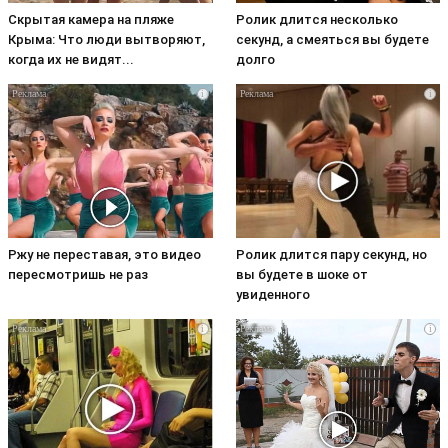
Скрытая камера на пляже
Ролик длится несколько
Крыма: Что люди вытворяют,
секунд, а смеяться вы будете
когда их не видят...
долго
i
i
Ржу не переставая, это видео
Ролик длится пару секунд, но
пересмотришь не раз
вы будете в шоке от
увиденного
i
i