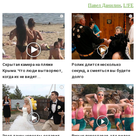
Павел Данилин
,
L!FE
i
i
Скрытая камера на пляже
Ролик длится несколько
Крыма: Что люди вытворяют,
секунд, а смеяться вы будете
когда их не видят...
долго
i
i
Этот танец невесты оставит
Ржу не переставая, это видео