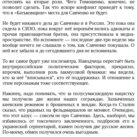
оттеснять на вторые роли. Чего Тимошенко, конечно, не
позволит сделать. Так что вскоре конфликт приведёт к тому,
что в «Батьковщине» места для Савченко не будет.
Не будет никакого дела до Савченко и в России. Это пока она
сидела в СИЗО, пока вокруг неё вороньём вились адвокаты и
прочая правозащитная братия, она присутствовала в медиа-
пространстве. Но вспомните — последние две-три недели мы
вообще ничего не слышали о том, как Савченко покушала. О
ней все забыли и до сегодняшнего дня не вспоминали.
То же самое будет уже послезавтра. Наводчица перестаёт быть
внутрироссийским политическим фактором, прекрасно,
впрочем, выполнив роль лакмусовой бумажки: мы видели,
кто за неё "вписывался", кто её поддерживал. И отношение к
этим персонажам тоже соответствующее.
Наконец, надо понимать, что за полусумасшедшую нацистку
мы получили две жизни наших сограждан. Захваченных
киевским режимом и брошенных в зиндан. Когда-то Сталин
сказал, что рядовых на фельдмаршалов не меняют. Очевидно,
что этот казус — совсем не про Савченко. Здесь, наоборот, мы
избавились от токсичного заключенного, подбросив его в
украинский серпентарий, взамен получив две русские жизни.
По-моему, обмен получился очень выгодным.