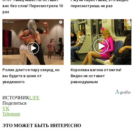
вас без слов! Пересмотрела 10
пересмотришь не раз
раз
i
i
Ролик длится пару секунд, но
Королева вагона отожгла!
вы будете в шоке от
Видео не оставит
увиденного
равнодушным
ИСТОЧНИК
L!FE
Поделиться
VK
Telegram
ЭТО МОЖЕТ БЫТЬ ИНТЕРЕСНО