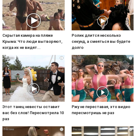
Скрытая камера на пляже
Ролик длится несколько
Крыма: Что люди вытворяют,
секунд, а смеяться вы будете
когда их не видят...
долго
i
i
Этот танец невесты оставит
Ржу не переставая, это видео
вас без слов! Пересмотрела 10
пересмотришь не раз
раз
i
i