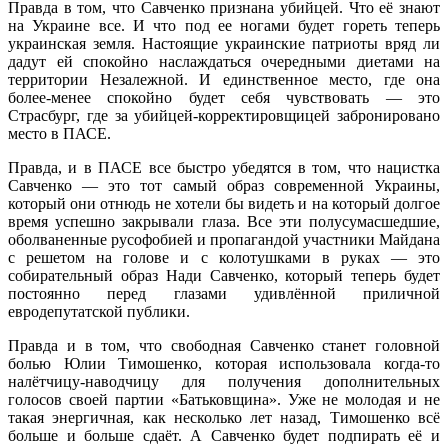
Правда в том, что Савченко признана убийцей. Что её знают
на Украине все. И что под ее ногами будет гореть теперь
украинская земля. Настоящие украинские патриоты вряд ли
дадут ей спокойно наслаждаться очередными диетами на
территории Незалежной. И единственное место, где она
более-менее спокойно будет себя чувствовать — это
Страсбург, где за убийцей-корректировщицей забронировано
место в ПАСЕ.
Правда, и в ПАСЕ все быстро убедятся в том, что нацистка
Савченко — это тот самый образ современной Украины,
который они отнюдь не хотели бы видеть и на который долгое
время успешно закрывали глаза. Все эти полусумасшедшие,
оболваненные русофобией и пропагандой участники Майдана
с решетом на голове и с колотушками в руках — это
собирательный образ Нади Савченко, который теперь будет
постоянно перед глазами удивлённой приличной
евродепутатской публики.
Правда и в том, что свободная Савченко станет головной
болью Юлии Тимошенко, которая использовала когда-то
налётчицу-наводчицу для получения дополнительных
голосов своей партии «Батьковщина». Уже не молодая и не
такая энергичная, как несколько лет назад, Тимошенко всё
больше и больше сдаёт. А Савченко будет подпирать её и