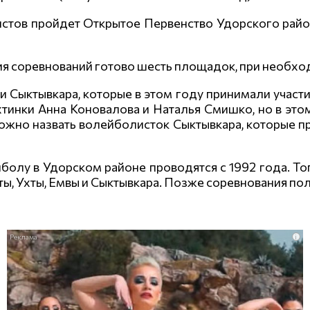
стов пройдет Открытое Первенство Удорского райо
ния соревнований готово шесть площадок, при необх
 Сыктывкара, которые в этом году принимали участи
тинки Анна Коновалова и Наталья Смишко, но в это
жно назвать волейболисток Сыктывкара, которые пр
олу в Удорском районе проводятся с 1992 года. То
ты, Ухты, Емвы и Сыктывкара. Позже соревнования по
i