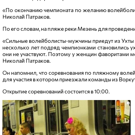
«По окончанию чемпионата по желанию волейболи
Николай Патраков.
По его словам, на пляже реки Мезень для проведе
«Сильные волейболисты-мужчины приедут из Ухты и
несколько лет подряд чемпионками становились ух
они не участвуют. Поэтому у женщин фаворитами мо
Николай Патраков.
Он напомнил, что соревнования по пляжному волейб
для участия в котором приезжали команды из Ворку
Открытие соревнований состоится в 10:00.
i