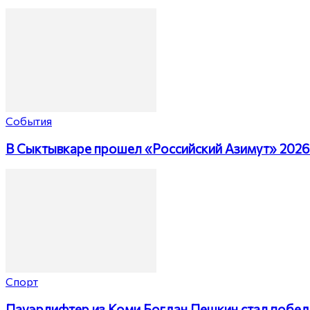
События
В Сыктывкаре прошел «Российский Азимут» 2026
Спорт
Пауэрлифтер из Коми Богдан Пешкин стал побед