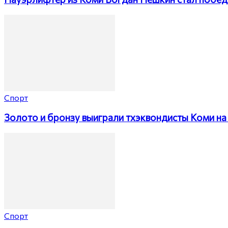
Спорт
Золото и бронзу выиграли тхэквондисты Коми на 
Спорт