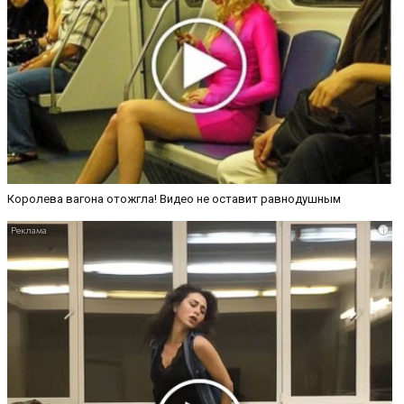
Королева вагона отожгла! Видео не оставит равнодушным
i