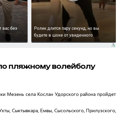
т вас без
Ролик длится пару секунд, но вы
будете в шоке от увиденного
 по пляжному волейболу
еки Мезень села Кослан Удорского района пройдет
Ухты, Сыктывкара, Емвы, Сысольского, Прилузского,