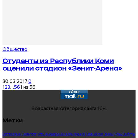
Общество
Студенты из Республики Коми
оценили стадион «Зенит-Арена»
30.03.2017
0
1
2
3
...
56
1 из 56
Возрастная категория сайта 16+.
Метки
Росгвардия
Выльгорт
Усть-Куломский район
Хоккей
Новый год
Закон
День Победы