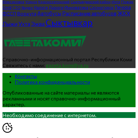
Максаковка
Усинск
Краснозатонский
Сыктывдинский район
Инта
Пожар
Печора
Инноватика
Сосногорск
ГТО
Видео
Налоги
Дороги
ОНФ
ЖКХ
Автобусы
Расписание автобусов
ФССП
Воркута
Сыктывкар
Лыжи
Ухта
Эжва
Справочно-информационный портал Республики Коми
Свяжитесь с нами:
gazeta.komi@ya.ru
Контакты
Политика конфиденциальности
Опубликованные на сайте материалы не являются
рекламными и носят справочно-информационный
характер.
Необходимо соединение с интернетом.