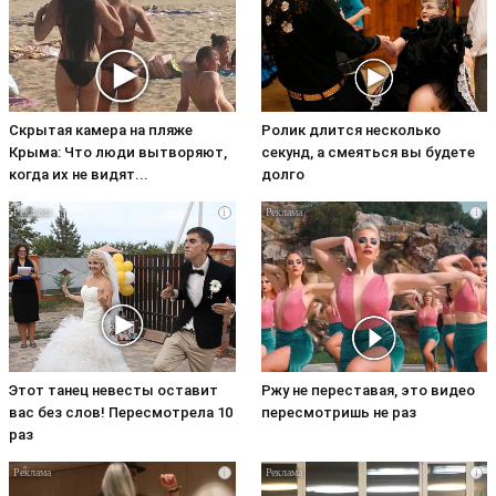
Скрытая камера на пляже
Ролик длится несколько
Крыма: Что люди вытворяют,
секунд, а смеяться вы будете
когда их не видят...
долго
i
i
Этот танец невесты оставит
Ржу не переставая, это видео
вас без слов! Пересмотрела 10
пересмотришь не раз
раз
i
i