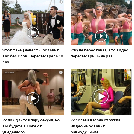
i
i
Этот танец невесты оставит
Ржу не переставая, это видео
вас без слов! Пересмотрела 10
пересмотришь не раз
раз
i
i
Ролик длится пару секунд, но
Королева вагона отожгла!
вы будете в шоке от
Видео не оставит
увиденного
равнодушным