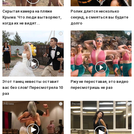
Скрытая камера на пляже
Ролик длится несколько
Крыма: Что люди вытворяют,
секунд, а смеяться вы будете
когда их не видят...
долго
i
i
Этот танец невесты оставит
Ржу не переставая, это видео
вас без слов! Пересмотрела 10
пересмотришь не раз
раз
i
i