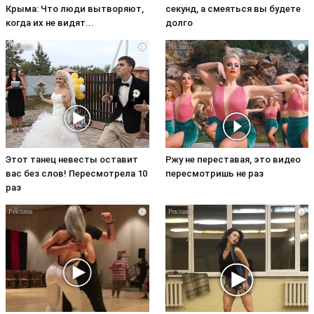
Крыма: Что люди вытворяют,
секунд, а смеяться вы будете
когда их не видят...
долго
i
i
Этот танец невесты оставит
Ржу не переставая, это видео
вас без слов! Пересмотрела 10
пересмотришь не раз
раз
i
i