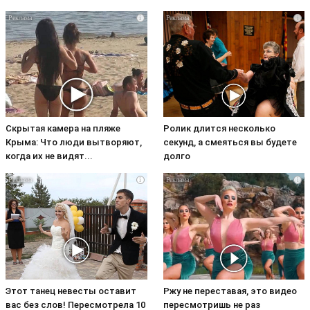
i
i
Скрытая камера на пляже
Ролик длится несколько
Крыма: Что люди вытворяют,
секунд, а смеяться вы будете
когда их не видят...
долго
i
i
Этот танец невесты оставит
Ржу не переставая, это видео
вас без слов! Пересмотрела 10
пересмотришь не раз