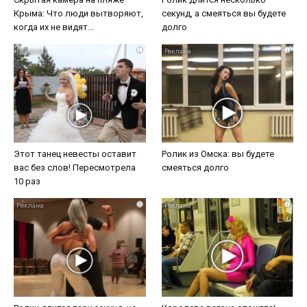
Крыма: Что люди вытворяют,
секунд, а смеяться вы будете
когда их не видят...
долго
i
i
Этот танец невесты оставит
Ролик из Омска: вы будете
вас без слов! Пересмотрела
смеяться долго
10 раз
i
i