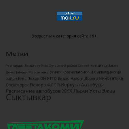
Возрастная категория сайта 16+.
Метки
Новый год
Закон
Росгвардия
Выльгорт
Усть-Куломский район
Хоккей
Усинск
Краснозатонский
Сыктывдинский
День Победы
Максаковка
Инноватика
Налоги
Дороги
район
Инта
Пожар
ОНФ
ГТО
Видео
Автобусы
Воркута
Печора
ФССП
Сосногорск
ЖКХ
Лыжи
Ухта
Эжва
Расписание автобусов
Сыктывкар