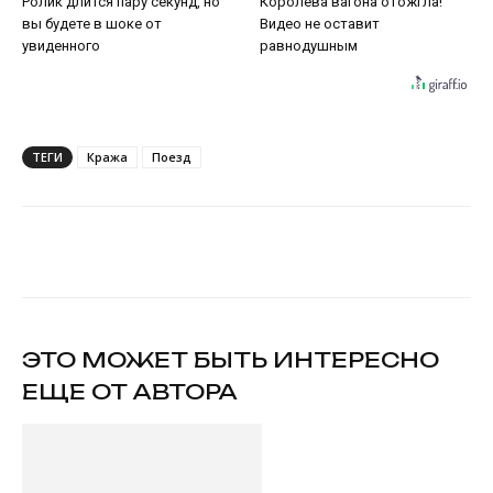
Ролик длится пару секунд, но
Королева вагона отожгла!
вы будете в шоке от
Видео не оставит
увиденного
равнодушным
ТЕГИ
Кража
Поезд
VK
Telegram
ЭТО МОЖЕТ БЫТЬ ИНТЕРЕСНО
ЕЩЕ ОТ АВТОРА