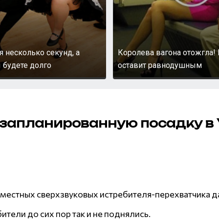
я несколько секунд, а
Королева вагона отожгла! 
 будете долго
оставит равнодушным
езапланированную посадку в 
хместных сверхзвуковых истребителя-перехватчика д
ители до сих пор так и не поднялись.