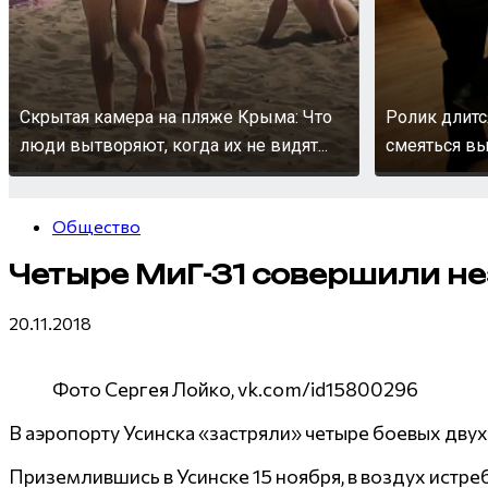
Скрытая камера на пляже Крыма: Что
Ролик длитс
люди вытворяют, когда их не видят...
смеяться вы
Общество
Четыре МиГ-31 совершили н
20.11.2018
Фото Сергея Лойко, vk.com/id15800296
В аэропорту Усинска «застряли» четыре боевых дву
Приземлившись в Усинске 15 ноября, в воздух истреб