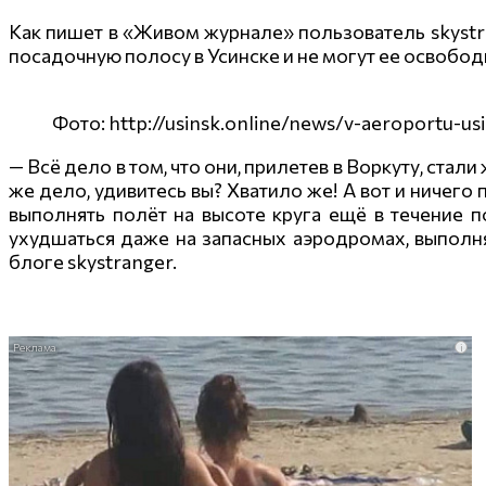
Как пишет в «Живом журнале» пользователь skystra
посадочную полосу в Усинске и не могут ее освобод
Фото: http://usinsk.online/news/v-aeroportu-usi
— Всё дело в том, что они, прилетев в Воркуту, стал
же дело, удивитесь вы? Хватило же! А вот и ничег
выполнять полёт на высоте круга ещё в течение п
ухудшаться даже на запасных аэродромах, выполн
блоге skystranger.
i