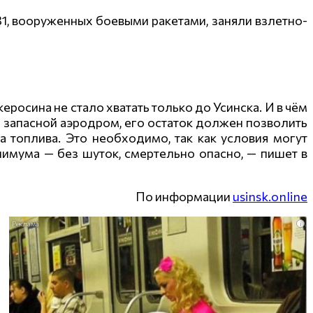
31, вооруженных боевыми ракетами, заняли взлетно-
керосина не стало хватать только до Усинска. И в чём
а запасной аэродром, его остаток должен позволить
а топлива. Это необходимо, так как условия могут
имума — без шуток, смертельно опасно, — пишет в
По информации
usinsk.online
i