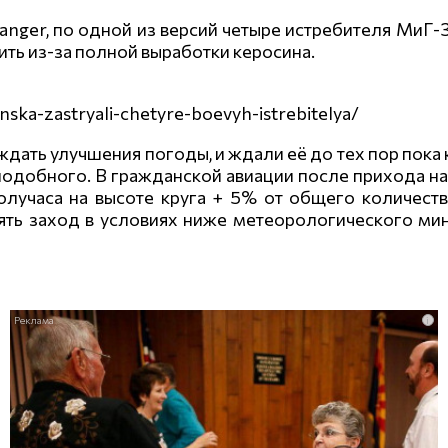
nger, по одной из версий четыре истребителя МиГ-
ить из-за полной выработки керосина.
nska-zastryali-chetyre-boevyh-istrebitelya/
и ждать улучшения погоды, и ждали её до тех пор пока 
о подобного. В гражданской авиации после прихода н
олучаса на высоте круга + 5% от общего количеств
ять заход в условиях ниже метеорологического мин
i