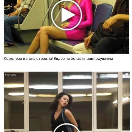
Королева вагона отожгла! Видео не оставит равнодушным
i