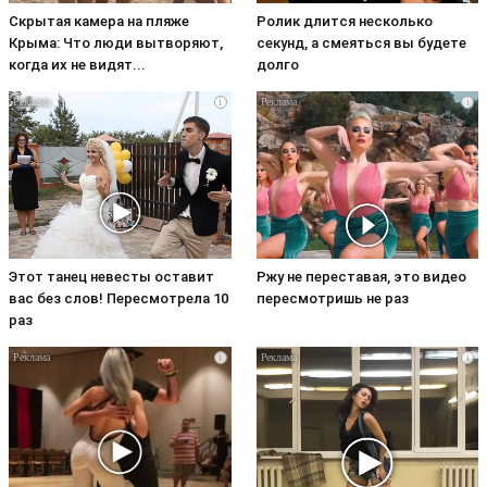
Скрытая камера на пляже
Ролик длится несколько
Крыма: Что люди вытворяют,
секунд, а смеяться вы будете
когда их не видят...
долго
i
i
Этот танец невесты оставит
Ржу не переставая, это видео
вас без слов! Пересмотрела 10
пересмотришь не раз
раз
i
i