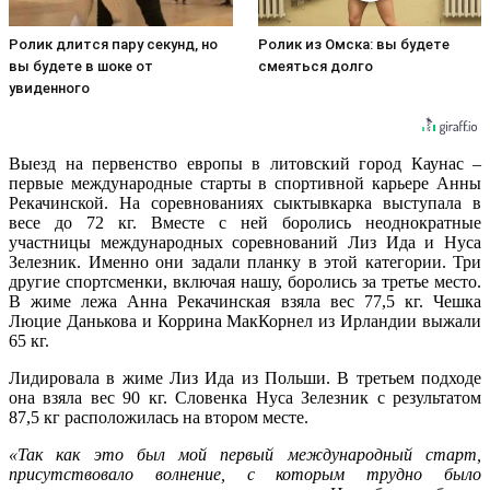
Ролик длится пару секунд, но
Ролик из Омска: вы будете
вы будете в шоке от
смеяться долго
увиденного
Выезд на первенство европы в литовский город Каунас –
первые международные старты в спортивной карьере Анны
Рекачинской. На соревнованиях сыктывкарка выступала в
весе до 72 кг. Вместе с ней боролись неоднократные
участницы международных соревнований Лиз Ида и Нуса
Зелезник.
Именно они задали планку в этой категории. Три
другие спортсменки, включая нашу, боролись за третье место.
В жиме лежа Анна Рекачинская взяла вес 77,5 кг. Чешка
Люцие Данькова и Коррина МакКорнел из Ирландии выжали
65 кг.
Лидировала в жиме Лиз Ида из Польши. В третьем подходе
она взяла вес 90 кг. Словенка Нуса Зелезник с результатом
87,5 кг расположилась на втором месте.
«Так как это был мой первый международный старт,
присутствовало волнение, с которым трудно было