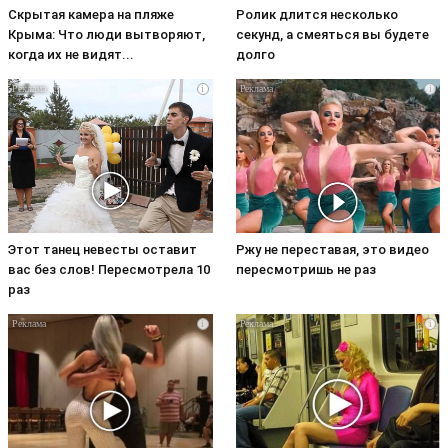
Скрытая камера на пляже
Ролик длится несколько
Крыма: Что люди вытворяют,
секунд, а смеяться вы будете
когда их не видят...
долго
i
i
Этот танец невесты оставит
Ржу не переставая, это видео
вас без слов! Пересмотрела 10
пересмотришь не раз
раз
i
i