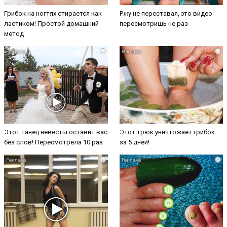
Грибок на ногтях стирается как
Ржу не переставая, это видео
ластиком! Простой домашний
пересмотришь не раз
метод
i
i
Этот танец невесты оставит вас
Этот трюк уничтожает грибок
без слов! Пересмотрела 10 раз
за 5 дней!
i
i