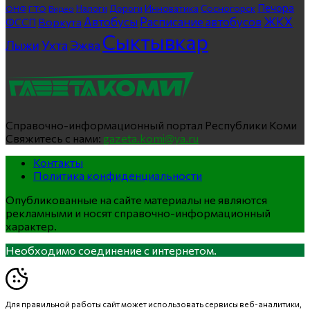
Печора
Инноватика
Сосногорск
ГТО
Видео
Налоги
Дороги
ОНФ
ЖКХ
Автобусы
Расписание автобусов
ФССП
Воркута
Сыктывкар
Лыжи
Ухта
Эжва
Справочно-информационный портал Республики Коми
Свяжитесь с нами:
gazeta.komi@ya.ru
Контакты
Политика конфиденциальности
Опубликованные на сайте материалы не являются
рекламными и носят справочно-информационный
характер.
Необходимо соединение с интернетом.
Для правильной работы сайт может использовать сервисы веб-аналитики,