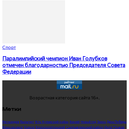
Спорт
Паралимпийский чемпион Иван Голубков
отмечен благодарностью Председателя Совета
Федерации
Возрастная категория сайта 16+.
Метки
Росгвардия
Выльгорт
Усть-Куломский район
Хоккей
Новый год
Закон
День Победы
Максаковка
Усинск
Краснозатонский
Сыктывдинский район
Инта
Пожар