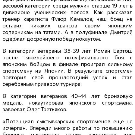
весовой категории среди мужчин старше 19 лет в
дивизионе ученических поясов. Как рассказал
тренер каратиста Флюр Камалов, наш боец не
оставил никаких шансов своим японским
соперникам на татами. А в полуфинале Дмитрий
одержал досрочную победу нокаутом.
В категории ветераны 35-39 лет Роман Бартош
после тяжелейшего полуфинального боя с
японским бойцом в финале проиграл сильному
спортсмену из Японии. В результате спортсмен
повторил свой прошлогодний успех и стал
серебряным призером турнира.
В категории ветеранов 40-44 лет бронзовую
медаль, нокаутировав японского спортсмена,
завоевал Олег Третьяков.
«Потенциал сыктывкарских спортсменов еще не
исчерпан. Впереди много работы по повышению
боевого мастерства наших каратистов для