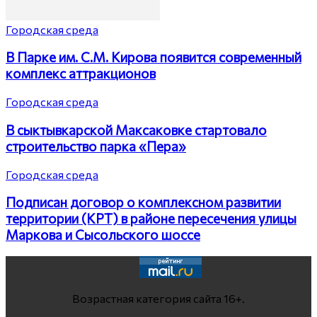
Городская среда
В Парке им. С.М. Кирова появится современный
комплекс аттракционов
Городская среда
В сыктывкарской Максаковке стартовало
строительство парка «Пера»
Городская среда
Подписан договор о комплексном развитии
территории (КРТ) в районе пересечения улицы
Маркова и Сысольского шоссе
Возрастная категория сайта 16+.