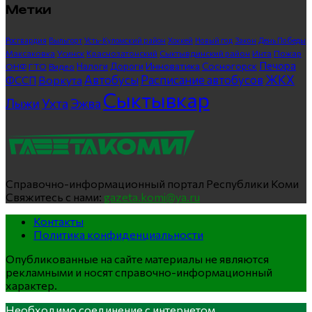
Метки
Росгвардия
Выльгорт
Усть-Куломский район
Хоккей
Новый год
Закон
День Победы
Максаковка
Усинск
Краснозатонский
Сыктывдинский район
Инта
Пожар
Печора
Инноватика
Сосногорск
ГТО
Видео
Налоги
Дороги
ОНФ
ЖКХ
Автобусы
Расписание автобусов
ФССП
Воркута
Сыктывкар
Лыжи
Ухта
Эжва
Справочно-информационный портал Республики Коми
Свяжитесь с нами:
gazeta.komi@ya.ru
Контакты
Политика конфиденциальности
Опубликованные на сайте материалы не являются
рекламными и носят справочно-информационный
характер.
Необходимо соединение с интернетом.