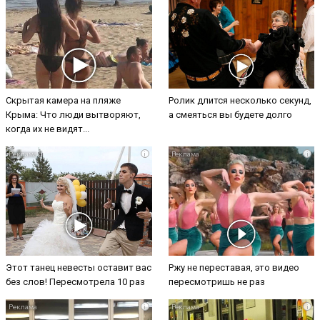
Скрытая камера на пляже
Ролик длится несколько секунд,
Крыма: Что люди вытворяют,
а смеяться вы будете долго
когда их не видят...
i
i
Этот танец невесты оставит вас
Ржу не переставая, это видео
без слов! Пересмотрела 10 раз
пересмотришь не раз
i
i