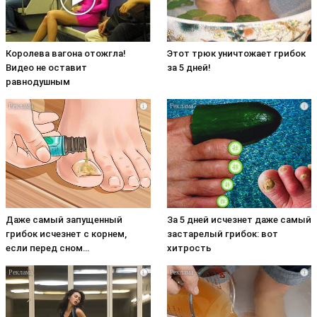
Королева вагона отожгла!
Этот трюк уничтожает грибок
Видео не оставит
за 5 дней!
равнодушным
i
i
Даже самый запущенный
За 5 дней исчезнет даже самый
грибок исчезнет с корнем,
застарелый грибок: вот
если перед сном…
хитрость
i
i