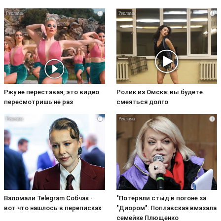
i
i
Ржу не переставая, это видео
Ролик из Омска: вы будете
пересмотришь не раз
смеяться долго
i
i
Взломали Telegram Собчак -
"Потеряли стыд в погоне за
вот что нашлось в переписках
"Диором": Поплавская вмазала
семейке Плющенко