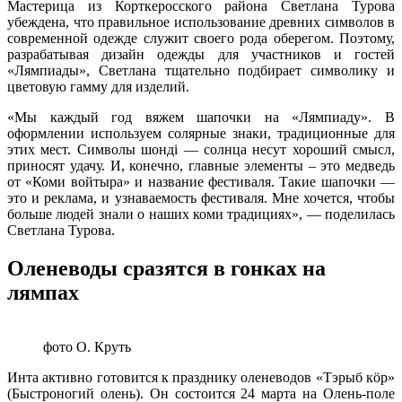
Мастерица из Корткеросского района Светлана Турова
убеждена, что правильное использование древних символов в
современной одежде служит своего рода оберегом. Поэтому,
разрабатывая дизайн одежды для участников и гостей
«Лямпиады», Светлана тщательно подбирает символику и
цветовую гамму для изделий.
«Мы каждый год вяжем шапочки на «Лямпиаду». В
оформлении используем солярные знаки, традиционные для
этих мест. Символы шонді — солнца несут хороший смысл,
приносят удачу. И, конечно, главные элементы – это медведь
от «Коми войтыра» и название фестиваля. Такие шапочки —
это и реклама, и узнаваемость фестиваля. Мне хочется, чтобы
больше людей знали о наших коми традициях», — поделилась
Светлана Турова.
Оленеводы сразятся в гонках на
лямпах
фото О. Круть
Инта активно готовится к празднику оленеводов «Тэрыб кӧр»
(Быстроногий олень). Он состоится 24 марта на Олень-поле