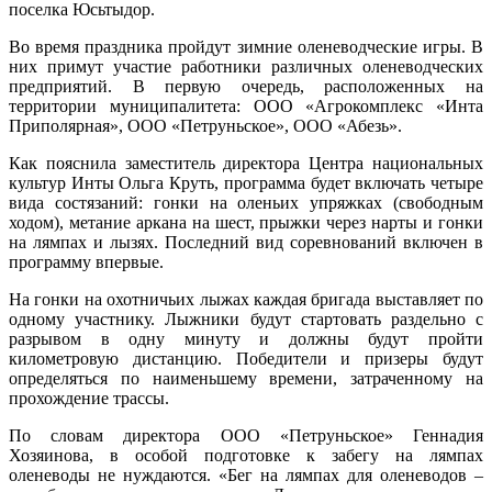
поселка Юсьтыдор.
Во время праздника пройдут зимние оленеводческие игры. В
них примут участие работники различных оленеводческих
предприятий. В первую очередь, расположенных на
территории муниципалитета: ООО «Агрокомплекс «Инта
Приполярная», ООО «Петруньское», ООО «Абезь».
Как пояснила заместитель директора Центра национальных
культур Инты Ольга Круть, программа будет включать четыре
вида состязаний: гонки на оленьих упряжках (свободным
ходом), метание аркана на шест, прыжки через нарты и гонки
на лямпах и лызях. Последний вид соревнований включен в
программу впервые.
На гонки на охотничьих лыжах каждая бригада выставляет по
одному участнику. Лыжники будут стартовать раздельно с
разрывом в одну минуту и должны будут пройти
километровую дистанцию. Победители и призеры будут
определяться по наименьшему времени, затраченному на
прохождение трассы.
По словам директора ООО «Петруньское» Геннадия
Хозяинова, в особой подготовке к забегу на лямпах
оленеводы не нуждаются. «Бег на лямпах для оленеводов –