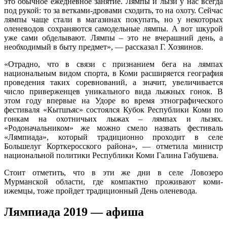
это обычное ежедневное занятие. Лямпы и лызи у нас всегда
под рукой: то за ветками-дровами сходить, то на охоту. Сейчас
лямпы чаще стали в магазинах покупать, но у некоторых
оленеводов сохраняются самодельные лямпы. А вот шкурой
уже сами обделывают. Лямпы – это не вчерашний день, а
необходимый в быту предмет», — рассказал Г. Хозяинов.
«Отрадно, что в связи с признанием бега на лямпах
национальным видом спорта, в Коми расширяется география
проведения таких соревнований, а значит, увеличивается
число приверженцев уникального вида лыжных гонок. В
этом году впервые на Удоре во время этнографического
фестиваля «Кытшъяс» состоялся Кубок Республики Коми по
гонкам на охотничьих лыжах – лямпах и лызях.
«Родоначальником» же можно смело назвать фестиваль
«Лямпиада», который традиционно проходит в селе
Большелуг Корткеросского района», — отметила министр
национальной политики Республики Коми Галина Габушева.
Стоит отметить, что в эти же дни в селе Ловозеро
Мурманской области, где компактно проживают коми-
ижемцы, тоже пройдет традиционный День оленевода.
Лямпиада 2019 — афиша