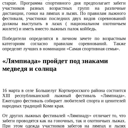
старше. Программа спортивного дня предполагает забеги
участников разных возрастных групп на различные
дистанции, гонки на лямпах и лызях. По правилам лыжного
фестиваля, участники последних двух видов соревнований
должны выступать в лазах ( национальном охотничьем
жилете) и иметь вместо лыжных палок койбедь.
Победители определятся в личном зачете по возрастным
категориям согласно правилам соревнований. Также
определят лучших в номинации «Самая спортивная семья».
«Лямпиада» пройдет под знаками
медведя и солнца
16 марта в селе Большелуг Корткеросского района состоится
XIII республиканский лыжный фестиваль «Лямпиада».
Ежегодно фестиваль собирает любителей спорта и ценителей
народных традиций Коми края.
От других лыжных фестивалей «Лямпиаду» отличает то, что
забеги проводятся как на гоночных, так и охотничьих лыжах.
При этом одежда участников забегов на лямпах и лызях