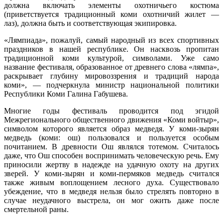
должна включать элементы охотничьего костюма
(приветствуется традиционный коми охотничий жилет —
лаз), должна быть и соответствующая экипировка.
«Лямпиада», пожалуй, самый народный из всех спортивных
праздников в нашей республике. Он насквозь пропитан
традиционной коми культурой, символами. Уже само
название фестиваля, образованное от древнего слова «лямпа»,
раскрывает глубину мировоззрения и традиций народа
коми», — подчеркнула министр национальной политики
Республики Коми Галина Габушева.
Многие годы фестиваль проводится под эгидой
Межрегионального общественного движения «Коми войтыр»,
символом которого является образ медведя. У коми-зырян
медведь (коми: ош) пользовался и пользуется особым
почитанием. В древности Ош являлся тотемом. Считалось
даже, что Ош способен воспринимать человеческую речь. Ему
приносили жертву в надежде на удачную охоту на других
зверей. У коми-зырян и коми-пермяков медведь считался
также живым воплощением лесного духа. Существовало
убеждение, что в медведя нельзя было стрелять повторно в
случае неудачного выстрела, он мог ожить даже после
смертельной раны.