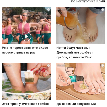
по Республике Коми
i
i
Ржу не переставая, это видео
Ногти будут чистыми!
пересмотришь не раз
Домашний метод убьет
грибок, возьмите 3%-ю…
i
i
Этот трюк уничтожает грибок
Даже самый запущенный