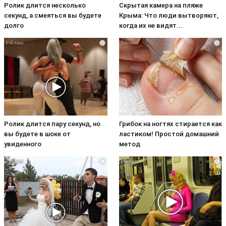
Ролик длится несколько
Скрытая камера на пляже
секунд, а смеяться вы будете
Крыма: Что люди вытворяют,
долго
когда их не видят...
i
i
Ролик длится пару секунд, но
Грибок на ногтях стирается как
вы будете в шоке от
ластиком! Простой домашний
увиденного
метод
i
i