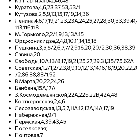
Кр.Партизан,42,46,48
Куратова,4,6,23,37,53,53/1
Кутузова,2,5,9,13,15,17,19,34,36
Ленина,4,6,17,19,21,23,23А,24,25,27,28,30,33,39,41,
113,116,118
М.Горького,2,2/1,9,13,13А,15
Орджоникидзе,2,4,8,10,11,14,15,18
Пушкина,3,5,5/2,6,7,7/2,9,16,20,20/2,30,36,38,39
Савина,20
Свободы,10А,13/8,17,19,21,25,27,29,31,35/75,62А
Советская,1,2/1,2/2,3,8,9,10,12,13,14,16,18,19,20,22
72,86,88,88/1,92
8 Марта,20,22,24,26
Банбана,15А,17А
З.Космодемьянской,22А,22Б,22В,42А,48
Корткеросская,2,4,6
Лесозаводская,1,3,5,7,11А,12,12А,14А,17,19
Набережная,9/1
Пермская,4,39,43,45
Поселковая,1
Почтовая,7