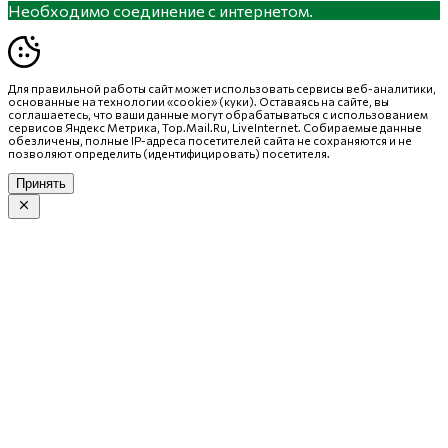
Необходимо соединение с интернетом.
Для правильной работы сайт может использовать сервисы веб-аналитики,
основанные на технологии «cookie» (куки). Оставаясь на сайте, вы
соглашаетесь, что ваши данные могут обрабатываться с использованием
сервисов Яндекс Метрика, Top.Mail.Ru, LiveInternet. Собираемые данные
обезличены, полные IP-адреса посетителей сайта не сохраняются и не
позволяют определить (идентифицировать) посетителя.
Принять