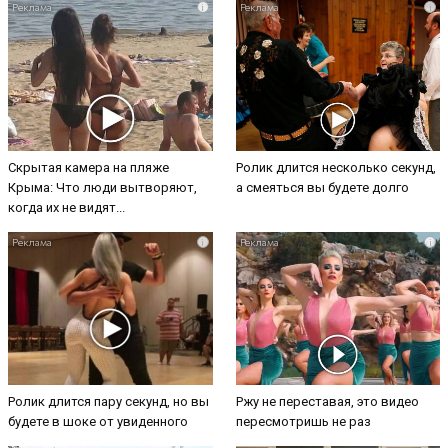
i
i
Скрытая камера на пляже
Ролик длится несколько секунд,
Крыма: Что люди вытворяют,
а смеяться вы будете долго
когда их не видят...
i
i
Ролик длится пару секунд, но вы
Ржу не переставая, это видео
будете в шоке от увиденного
пересмотришь не раз