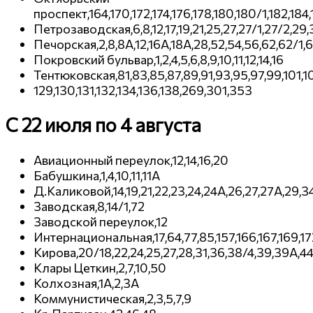
проспект,164,170,172,174,176,178,180,180/1,182,184
Петрозаводская,6,8,12,17,19,21,25,27,27/1,27/2,29
Печорская,2,8,8А,12,16А,18А,28,52,54,56,62,62/1,
Покровский бульвар,1,2,4,5,6,8,9,10,11,12,14,16
Тентюковская,81,83,85,87,89,91,93,95,97,99,101,103,
129,130,131,132,134,136,138,269,301,353
C 22 июля по 4 августа
Авиационный переулок,12,14,16,20
Бабушкина,1,4,10,11,11А
Д.Каликовой,14,19,21,22,23,24,24А,26,27,27А,29,3
Заводская,8,14/1,72
Заводской переулок,12
Интернациональная,17,64,77,85,157,166,167,169,17
Кирова,20/18,22,24,25,27,28,31,36,38/4,39,39А,4
Клары Цеткин,2,7,10,50
Колхозная,1А,2,3А
Коммунистическая,2,3,5,7,9