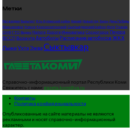
Метки
Росгвардия
Выльгорт
Усть-Куломский район
Хоккей
Новый год
Закон
День Победы
Максаковка
Усинск
Краснозатонский
Сыктывдинский район
Инта
Пожар
Печора
Инноватика
Сосногорск
ГТО
Видео
Налоги
Дороги
ОНФ
ЖКХ
Автобусы
Расписание автобусов
ФССП
Воркута
Сыктывкар
Лыжи
Ухта
Эжва
Справочно-информационный портал Республики Коми
Свяжитесь с нами:
gazeta.komi@ya.ru
Контакты
Политика конфиденциальности
Опубликованные на сайте материалы не являются
рекламными и носят справочно-информационный
характер.