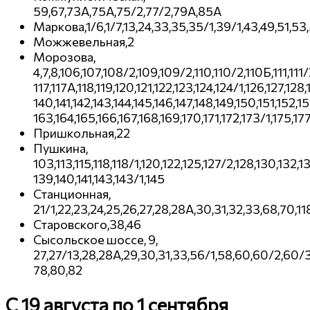
59,67,73А,75А,75/2,77/2,79А,85А
Маркова,1/6,1/7,13,24,33,35,35/1,39/1,43,49,51,53
Можжевельная,2
Морозова,
4,7,8,106,107,108/2,109,109/2,110,110/2,110Б,111,111/2
117,117А,118,119,120,121,122,123,124,124/1,126,127,128
140,141,142,143,144,145,146,147,148,149,150,151,152,1
163,164,165,166,167,168,169,170,171,172,173/1,175,17
Пришкольная,22
Пушкина,
103,113,115,118,118/1,120,122,125,127/2,128,130,132,
139,140,141,143,143/1,145
Станционная,
21/1,22,23,24,25,26,27,28,28А,30,31,32,33,68,70,118
Старовского,38,46
Сысольское шоссе, 9,
27,27/13,28,28А,29,30,31,33,56/1,58,60,60/2,60/3
78,80,82
C 19 августа по 1 сентября