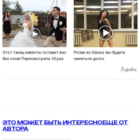
i
i
Этот танец невесты оставит вас
Ролик из Омска: вы будете
без слов! Пересмотрела 10 раз
смеяться долго
VK
Telegram
ЭТО МОЖЕТ БЫТЬ ИНТЕРЕСНО
ЕЩЕ ОТ
АВТОРА