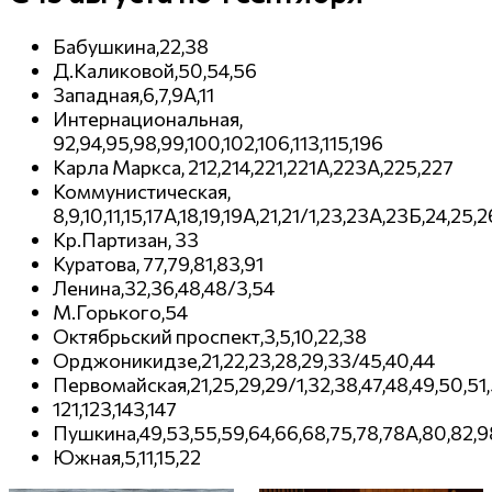
Бабушкина,22,38
Д.Каликовой,50,54,56
Западная,6,7,9А,11
Интернациональная,
92,94,95,98,99,100,102,106,113,115,196
Карла Маркса, 212,214,221,221А,223А,225,227
Коммунистическая,
8,9,10,11,15,17А,18,19,19А,21,21/1,23,23А,23Б,24,25,
Кр.Партизан, 33
Куратова, 77,79,81,83,91
Ленина,32,36,48,48/3,54
М.Горького,54
Октябрьский проспект,3,5,10,22,38
Орджоникидзе,21,22,23,28,29,33/45,40,44
Первомайская,21,25,29,29/1,32,38,47,48,49,50,51,5
121,123,143,147
Пушкина,49,53,55,59,64,66,68,75,78,78А,80,82,9
Южная,5,11,15,22