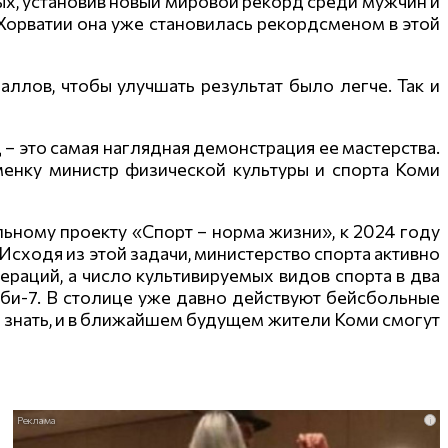
ных, установив новый мировой рекорд среди мужчин и
 Хорватии она уже становилась рекордсменом в этой
аллов, чтобы улучшать результат было легче. Так и
– это самая наглядная демонстрация ее мастерства.
менку министр физической культуры и спорта Коми
льному проекту «Спорт – норма жизни», к 2024 году
сходя из этой задачи, министерство спорта активно
раций, а число культивируемых видов спорта в два
гби-7. В столице уже давно действуют бейсбольные
бе знать, и в ближайшем будущем жители Коми смогут
i