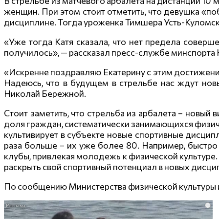
В стрельбе из матчевого арбалета на дистанции 10 
женщин. При этом стоит отметить, что девушка «по
дисциплине. Тогда уроженка Тимшера Усть-Куломско
«Уже тогда Катя сказала, что нет предела соверше
получилось», — рассказал пресс-службе минспорта
«Искренне поздравляю Екатерину с этим достижение
Надеюсь, что в будущем в стрельбе нас ждут нов
Николай Бережной.
Стоит заметить, что стрельба из арбалета – новый
доля граждан, систематически занимающихся физиче
культивирует в субъекте новые спортивные дисцип
раза больше – их уже более 80. Например, быстро
клубы, привлекая молодежь к физической культуре. 
раскрыть свой спортивный потенциал в новых дисци
По сообщению Министерства физической культуры 
i