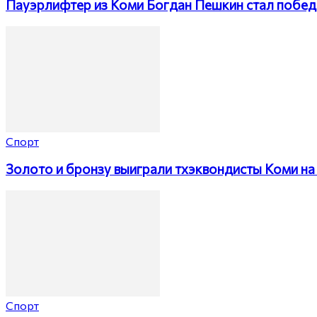
Пауэрлифтер из Коми Богдан Пешкин стал побед
Спорт
Золото и бронзу выиграли тхэквондисты Коми на 
Спорт