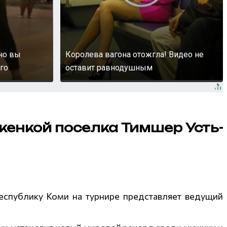
 но вы
Королева вагона отожгла! Видео не
го
оставит равнодушным
женкой поселка Тимшер Усть-
Республику Коми на турнире представляет ведущий