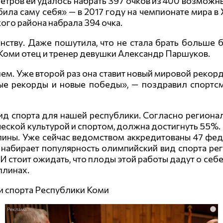
метров ей удалось набрать 397 очков из 400 возмож
била саму себя» — в 2017 году на чемпионате мира в
го района набрала 394 очка.
нству. Даже пошутила, что не стала брать больше б
 Коми отец и тренер девушки Александр Паршуков.
м. Уже второй раз она ставит новый мировой рекорд 
ые рекорды и новые победы», — поздравил спортс
 вид спорта для нашей республики. Согласно региона
ской культурой и спортом, должна достигнуть 55%. И
лины. Уже сейчас ведомством аккредитованы 47 феде
 набирает популярность олимпийский вид спорта ре
И стоит ожидать, что плоды этой работы дадут о се
плинах.
и спорта Республики Коми
i