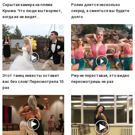
Скрытая камера на пляже
Ролик длится несколько
Крыма: Что люди вытворяют,
секунд, а смеяться вы будете
когда их не видят...
долго
i
i
Этот танец невесты оставит
Ржу не переставая, это видео
вас без слов! Пересмотрела 10
пересмотришь не раз
раз
i
i