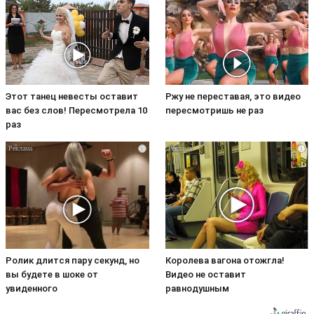
Этот танец невесты оставит
Ржу не переставая, это видео
вас без слов! Пересмотрела 10
пересмотришь не раз
раз
i
i
Ролик длится пару секунд, но
Королева вагона отожгла!
вы будете в шоке от
Видео не оставит
увиденного
равнодушным