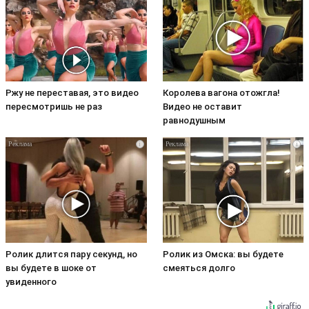
Ржу не переставая, это видео
Королева вагона отожгла!
пересмотришь не раз
Видео не оставит
равнодушным
i
i
Ролик длится пару секунд, но
Ролик из Омска: вы будете
вы будете в шоке от
смеяться долго
увиденного