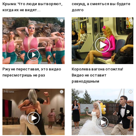
Крыма: Что люди вытворяют,
секунд, а смеяться вы будете
когда их не видят...
долго
i
i
Ржу не переставая, это видео
Королева вагона отожгла!
пересмотришь не раз
Видео не оставит
равнодушным
i
i