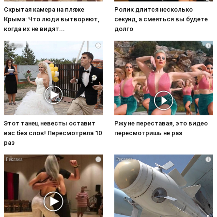
Скрытая камера на пляже
Ролик длится несколько
Крыма: Что люди вытворяют,
секунд, а смеяться вы будете
когда их не видят...
долго
i
i
Этот танец невесты оставит
Ржу не переставая, это видео
вас без слов! Пересмотрела 10
пересмотришь не раз
раз
i
i