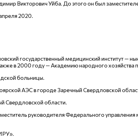
имир Викторович Уйба. До этого он был заместител
апреля 2020.
ловский государственный медицинский институт — н
а также в 2000 году — Академию народного хозяйства
родской больницы.
лоярской АЭС в городе Заречный Свердловской облас
ный Свердловской области.
а заместитель руководителя Федерального управлени
ИРУ».