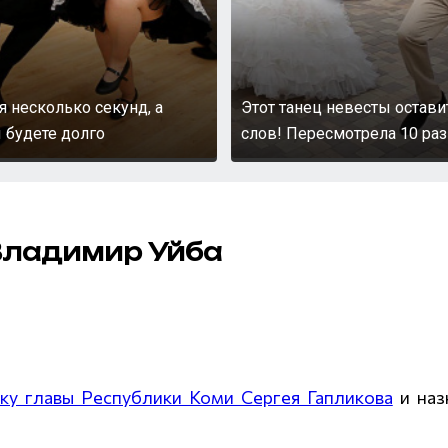
я несколько секунд, а
Этот танец невесты остави
 будете долго
слов! Пересмотрела 10 раз
Владимир Уйба
вку главы Республики Коми Сергея Гапликова
и наз