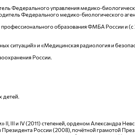
итель Федерального управления медико-биологичес
ководитель Федерального медико-биологического аген
 профессионального образования ФМБА России и (с
ых ситуаций» и «Медицинская радиология и безопас
авоохранения России.
х детей.
II, III и IV (2011) степеней, орденом Александра Н
 Президента России (2008), почётной грамотой През