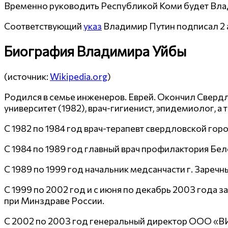
Временно руководить Республикой Коми будет Влад
Соответствующий
указ
Владимир Путин подписал 2 
Биография Владимира Уйбы
(источник:
Wikipedia.org
)
Родился в семье инженеров. Еврей. Окончил Сверд
университет (1982), врач-гигиенист, эпидемиолог, 
С 1982 по 1984 год врач-терапевт свердловской го
С 1984 по 1989 год главный врач профилактория Бе
С 1989 по 1999 год начальник медсанчасти г. Зареч
С 1999 по 2002 год и с июня по декабрь 2003 год
при Минздраве России.
С 2002 по 2003 год генеральный директор ООО «В