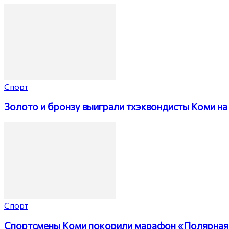
Спорт
Золото и бронзу выиграли тхэквондисты Коми на 
Спорт
Спортсмены Коми покорили марафон «Полярная