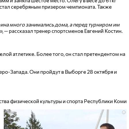
мм и заняла шестое место. Олегу в весе до 61 кг
н стал серебряным призером чемпионата. Также
ина много занимались дома, а перед турниром им
»
, — рассказал тренер спортсменов Евгений Костин.
лой атлетике. Более того, он стал претендентом на
ро-Запада. Они пройдут в Выборге 28 октября и
ва физической культуры и спорта Республики Коми
i