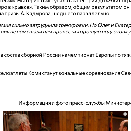
евым. Екатерина выступала в категории до 49 килогра
ебро в «рывке». Таким образом, общим результатом о
 на призы А. Кадырова, шедшего параллельно.
мия сильно затруднила тренировки. Но Олег и Екатер
ствия не помешали нам провести хорошую подготовку
в состав сборной России на чемпионат Европы по тяже
елоатлеты Коми станут зональные соревнования Севе
Информация и фото пресс-службы Министерст
i