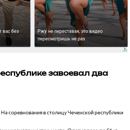
т вас без
Ржу не переставая, это видео
пересмотришь не раз
республике завоевал два
. На соревнования в столицу Чеченской республики