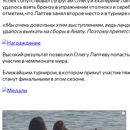
Успех сопутствовал супругам Олегу и Екатерине Лапт
удалось взять бронзу в упражнении «толчок» и сер
отметим, что Лаптев занял второе место и в турнире
«Мы очень довольны этим выступлением, ведь панде
удалось выехать на сборы в Анапу. Поэтому препят
Высокий результат позволил Олегу Лаптеву попасть 
участие в чемпионате мира.
Ближайшим турниром, в котором примут участие тяж
станут финальными в этом сезоне.
i