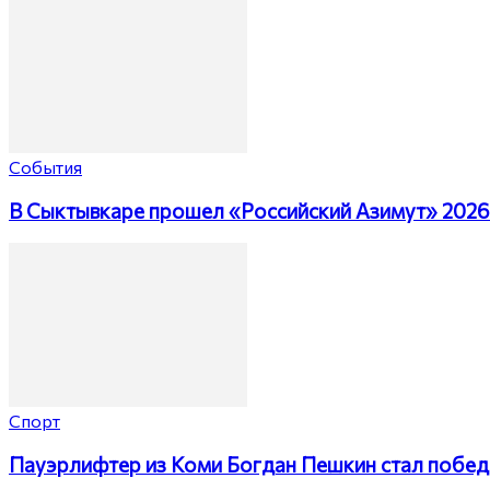
События
В Сыктывкаре прошел «Российский Азимут» 2026
Спорт
Пауэрлифтер из Коми Богдан Пешкин стал побед