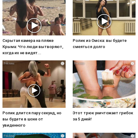
Скрытая камера на пляже
Ролик из Омска: вы будете
Крыма: Что люди вытворяют,
смеяться долго
когда их не видят...
i
i
Ролик длится пару секунд, но
Этот трюк уничтожает грибок
вы будете в шоке от
за 5 дней!
увиденного
i
i