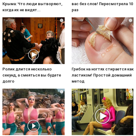
Крыма: Что люди вытворяют,
вас без слов! Пересмотрела 10
когда их не видят...
раз
i
i
Ролик длится несколько
Грибок на ногтях стирается как
секунд, а смеяться вы будете
ластиком! Простой домашний
долго
метод
i
i