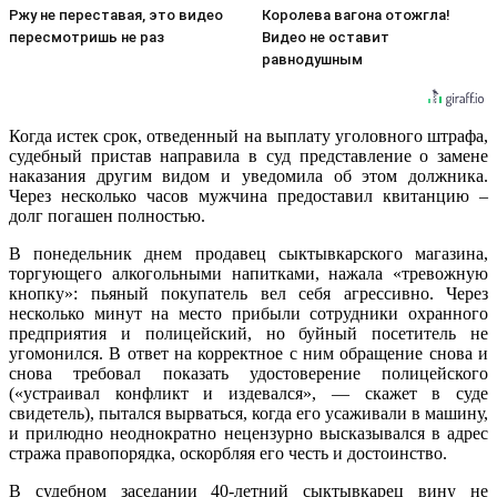
Ржу не переставая, это видео
Королева вагона отожгла!
пересмотришь не раз
Видео не оставит
равнодушным
Когда истек срок, отведенный на выплату уголовного штрафа,
судебный пристав направила в суд представление о замене
наказания другим видом и уведомила об этом должника.
Через несколько часов мужчина предоставил квитанцию –
долг погашен полностью.
В понедельник днем продавец сыктывкарского магазина,
торгующего алкогольными напитками, нажала «тревожную
кнопку»: пьяный покупатель вел себя агрессивно. Через
несколько минут на место прибыли сотрудники охранного
предприятия и полицейский, но буйный посетитель не
угомонился. В ответ на корректное с ним обращение снова и
снова требовал показать удостоверение полицейского
(«устраивал конфликт и издевался», — скажет в суде
свидетель), пытался вырваться, когда его усаживали в машину,
и прилюдно неоднократно нецензурно высказывался в адрес
стража правопорядка, оскорбляя его честь и достоинство.
В судебном заседании 40-летний сыктывкарец вину не