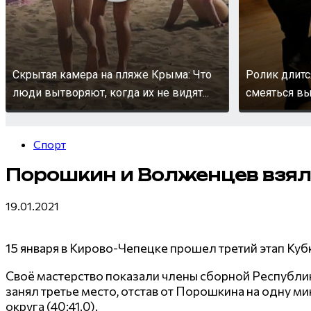
Скрытая камера на пляже Крыма: Что
Ролик длитс
люди вытворяют, когда их не видят...
смеяться вы
Спорт
Порошкин и Волженцев взяли
19.01.2021
15 января в Кирово-Чепецке прошел третий этап Ку
Своё мастерство показали члены сборной Республик
занял третье место, отстав от Порошкина на одну 
округа (40:41.0).