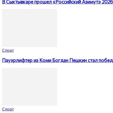
В Сыктывкаре прошел «Российский Азимут» 2026
Спорт
Пауэрлифтер из Коми Богдан Пешкин стал побед
Спорт