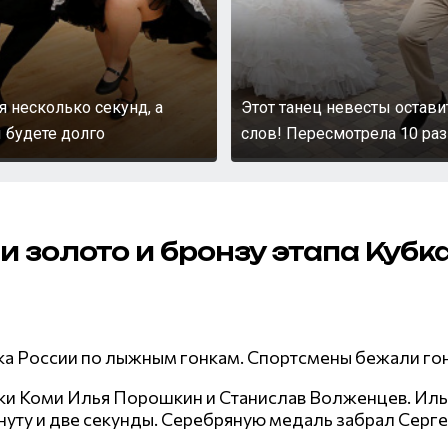
я несколько секунд, а
Этот танец невесты остави
 будете долго
слов! Пересмотрела 10 раз
 золото и бронзу этапа Кубк
бка России по лыжным гонкам. Спортсмены бежали гон
и Коми Илья Порошкин и Станислав Волженцев. Илья
минуту и две секунды. Серебряную медаль забрал Сер