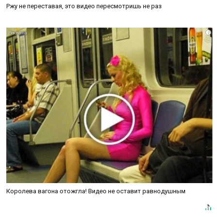
Ржу не переставая, это видео пересмотришь не раз
i
Королева вагона отожгла! Видео не оставит равнодушным