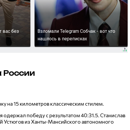
т вас без
Взломали Telegram Собчак - вот что
нашлось в переписках
а России
ку на 15 километров классическим стилем.
 одержал победу с результатом 40:31.5. Станислав
гей Устюгов из Ханты-Мансийского автономного