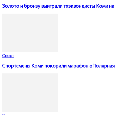
Золото и бронзу выиграли тхэквондисты Коми на 
Спорт
Спортсмены Коми покорили марафон «Полярная