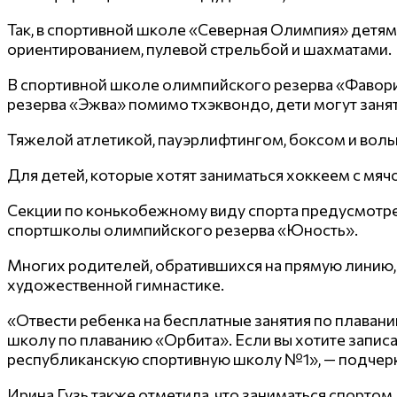
Так, в спортивной школе «Северная Олимпия» детя
ориентированием, пулевой стрельбой и шахматами.
В спортивной школе олимпийского резерва «Фаворит
резерва «Эжва» помимо тхэквондо, дети могут заня
Тяжелой атлетикой, пауэрлифтингом, боксом и вол
Для детей, которые хотят заниматься хоккеем с мя
Секции по конькобежному виду спорта предусмотрен
спортшколы олимпийского резерва «Юность».
Многих родителей, обратившихся на прямую линию, 
художественной гимнастике.
«Отвести ребенка на бесплатные занятия по плава
школу по плаванию «Орбита». Если вы хотите записа
республиканскую спортивную школу №1», — подчер
Ирина Гузь также отметила, что заниматься спортом