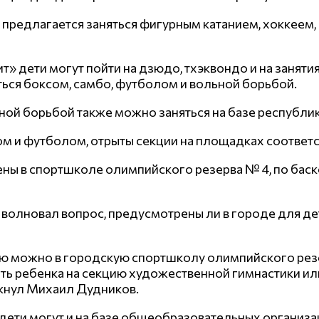
м предлагается заняться фигурным катанием, хоккее
» дети могут пойти на дзюдо, тхэквондо и на занят
ться боксом, самбо, футболом и вольной борьбой.
ьной борьбой также можно заняться на базе республ
чом и футболом, отрыты секции на площадках соотве
ы в спортшколе олимпийского резерва № 4, по баск
волновал вопрос, предусмотрены ли в городе для де
нию можно в городскую спортшколу олимпийского ре
ть ребенка на секцию художественной гимнастики или
кнул Михаил Дудников.
 дети могут и на базе общеобразовательных организа