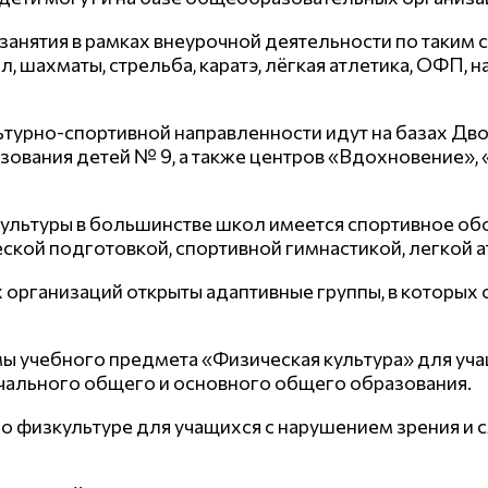
 занятия в рамках внеурочной деятельности по таки
, шахматы, стрельба, каратэ, лёгкая атлетика, ОФП, 
турно-спортивной направленности идут на базах Дво
ования детей № 9, а также центров «Вдохновение», «
ультуры в большинстве школ имеется спортивное обо
кой подготовкой, спортивной гимнастикой, легкой 
ых организаций открыты адаптивные группы, в котор
мы учебного предмета «Физическая культура» для уч
чального общего и основного общего образования.
 физкультуре для учащихся с нарушением зрения и 