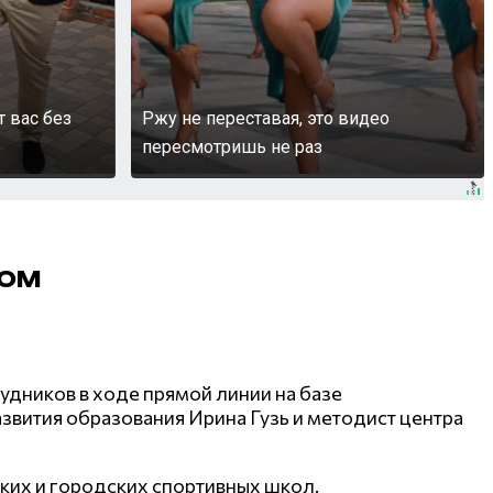
т вас без
Ржу не переставая, это видео
пересмотришь не раз
том
удников в ходе прямой линии на базе
звития образования Ирина Гузь и методист центра
ких и городских спортивных школ.