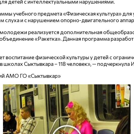
ля детей с интеллектуальными нарушениями.
ммы учебного предмета «Физическая культура» для 
м слуха и с нарушением опорно-двигательного аппар
ся молодежи реализуется дополнительная общеобра
и объединение «Ракетка». Данная программа разработ
т воспитание физической культуры у детей с огранич
школах Сыктывкара – 118 человек», — подчеркнула И.
ий АМО ГО «Сыктывкар»
i