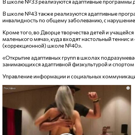
В школе №33 реализуются адаптивные программы д
В школе №43 также реализуются адаптивные програ
инвалидность по общему заболеванию, с нарушение
Кроме того, во Дворце творчества детей и учащей
маленького мяча», куда входят настольный теннис 
(коррекционной) школе №40».
«Открытие адаптивных групп в школах подразумевае
занимающихся адаптивной физкультурой и спортом в 
Управление информации и социальных коммуникац
i