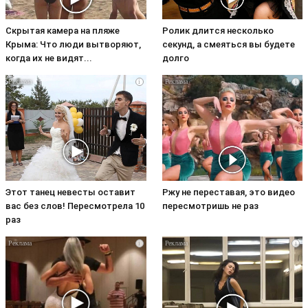
Скрытая камера на пляже
Ролик длится несколько
Крыма: Что люди вытворяют,
секунд, а смеяться вы будете
когда их не видят...
долго
i
i
Этот танец невесты оставит
Ржу не переставая, это видео
вас без слов! Пересмотрела 10
пересмотришь не раз
раз
i
i