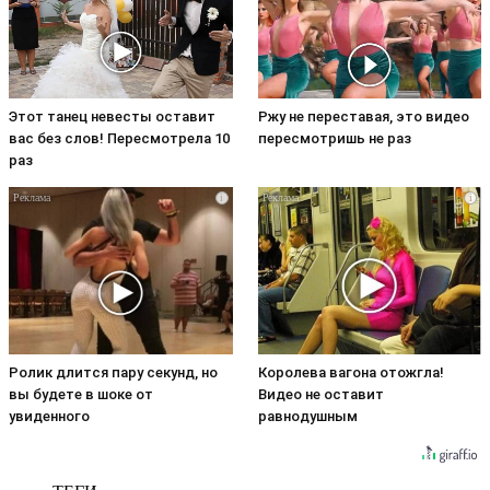
Этот танец невесты оставит
Ржу не переставая, это видео
вас без слов! Пересмотрела 10
пересмотришь не раз
раз
i
i
Ролик длится пару секунд, но
Королева вагона отожгла!
вы будете в шоке от
Видео не оставит
увиденного
равнодушным