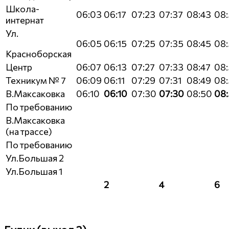
Школа-
06:03
06:17
07:23
07:37
08:43
08:
интернат
Ул.
06:05
06:15
07:25
07:35
08:45
08
Красноборская
Центр
06:07
06:13
07:27
07:33
08:47
08
Техникум № 7
06:09
06:11
07:29
07:31
08:49
08:
В.Максаковка
06:10
06:10
07:30
07:30
08:50
08
По требованию
В.Максаковка
(на трассе)
По требованию
Ул.Большая 2
Ул.Большая 1
2
4
6