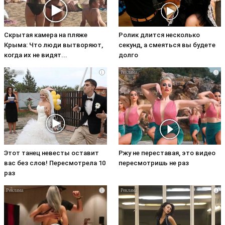
Скрытая камера на пляже
Ролик длится несколько
Крыма: Что люди вытворяют,
секунд, а смеяться вы будете
когда их не видят...
долго
i
i
Этот танец невесты оставит
Ржу не переставая, это видео
вас без слов! Пересмотрела 10
пересмотришь не раз
раз
i
i