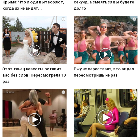
Крыма: Что люди вытворяют,
секунд, а смеяться вы будете
когда их не видят...
долго
i
i
Этот танец невесты оставит
Ржу не переставая, это видео
вас без слов! Пересмотрела 10
пересмотришь не раз
раз
i
i