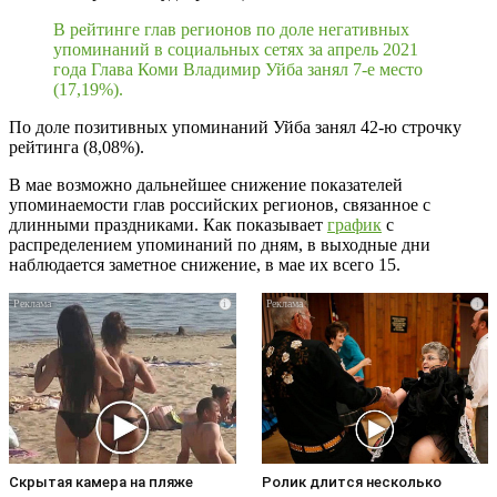
В рейтинге глав регионов по доле негативных
упоминаний в социальных сетях за апрель 2021
года Глава Коми Владимир Уйба занял 7-е место
(17,19%).
По доле позитивных упоминаний Уйба занял 42-ю строчку
рейтинга (8,08%).
В мае возможно дальнейшее снижение показателей
упоминаемости глав российских регионов, связанное с
длинными праздниками. Как показывает
график
с
распределением упоминаний по дням, в выходные дни
наблюдается заметное снижение, в мае их всего 15.
i
i
Скрытая камера на пляже
Ролик длится несколько