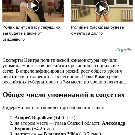
Ролик длится пару секунд, но
Ролик из Омска: вы будете
вы будете в шоке от
смеяться долго
увиденного
Эксперты Центра политической конъюнктуры изучили
упоминаемость глав российских регионов в социальных
сетях. В апреле зафиксирован резкий рост общего уровня
негатива в отношении глав регионов. Глава Коми среди
российских губернаторов на 7-м месте по уровню негатива.
Общее число упоминаний в соцсетях
Лидерами роста по количеству сообщений стали:
Андрей Воробьев
(+4,9 тыс.),
на втором месте — глава Омской области
Александр
Бурков
(+4,2 тыс.),
на третьем —
Владимир Уйба
(+3,7 тыс.).