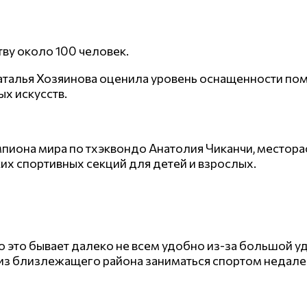
ву около 100 человек.
аталья Хозяинова оценила уровень оснащенности по
х искусств.
пиона мира по тхэквондо Анатолия Чиканчи, местора
их спортивных секций для детей и взрослых.
 это бывает далеко не всем удобно из-за большой у
з близлежащего района заниматься спортом недалеко