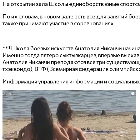
На открытии зала Школы единоборств юные спортсме
По их словам, в новом зале есть все для занятий бо
также принимают участие в соревнованиях.
***Школа боевых искусств Анатолия Чиканчи начина
Именно тогда пятеро сыктывкарцев, впервые выехав 
Анатолия Чиканчи преподаются все три существую
тхэквондо), ВТФ (Всемирная федерация олимпийско
Информация управления информации и социальны
i