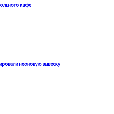
гольного кафе
тировали неоновую вывеску