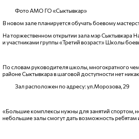
Фото АМО ГО «Сыктывкар»
В новом зале планируется обучать боевому мастерст
На торжественном открытии зала мэр Сыктывкара Н
и участниками группы «Третий возраст» Школы боевы
По словам руководителя школы, многократного чем
районе Сыктывкара в шаговой доступности нет никак
Зал расположен по адресу: ул.Морозова, 29
«Большие комплексы нужны для занятий спортом, но
небольшие залы смогут дать возможность ребятам и