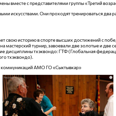
ны вместе с представителями группы «Третий возрас
евыми искусствами. Они проходят тренироваться два ра
ет свою историю в спорте высших достижений с побед
на мастерский турнир, завоевали две золотые и две 
щие дисциплины тхэквондо: ГТФ (Глобальная федера
го тхэквондо).
х коммуникаций АМО ГО «Сыктывкар»
i