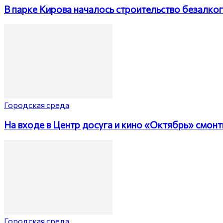
В парке Кирова началось строительство безалко
Городская среда
На входе в Центр досуга и кино «Октябрь» смон
Городская среда