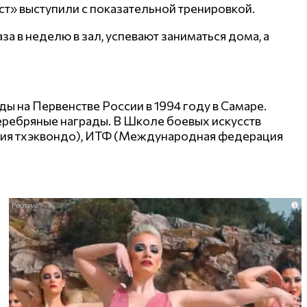
т» выступили с показательной тренировкой.
за в неделю в зал, успевают заниматься дома, а
ы на Первенстве России в 1994 году в Самаре.
серебряные награды. В Школе боевых искусств
ция тхэквондо), ИТФ (Международная федерация
i