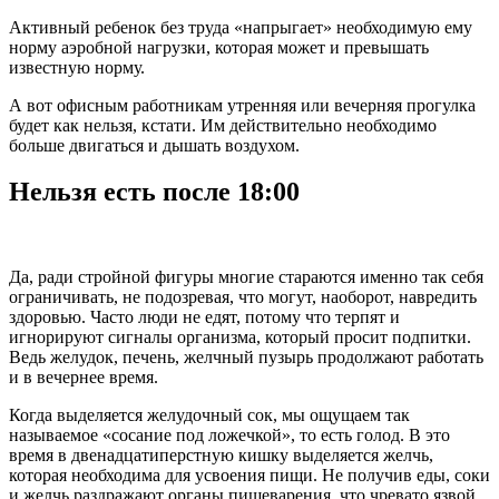
Активный ребенок без труда «напрыгает» необходимую ему
норму аэробной нагрузки, которая может и превышать
известную норму.
А вот офисным работникам утренняя или вечерняя прогулка
будет как нельзя, кстати. Им действительно необходимо
больше двигаться и дышать воздухом.
Нельзя есть после 18:00
Да, ради стройной фигуры многие стараются именно так себя
ограничивать, не подозревая, что могут, наоборот, навредить
здоровью. Часто люди не едят, потому что терпят и
игнорируют сигналы организма, который просит подпитки.
Ведь желудок, печень, желчный пузырь продолжают работать
и в вечернее время.
Когда выделяется желудочный сок, мы ощущаем так
называемое «сосание под ложечкой», то есть голод. В это
время в двенадцатиперстную кишку выделяется желчь,
которая необходима для усвоения пищи. Не получив еды, соки
и желчь раздражают органы пищеварения, что чревато язвой,