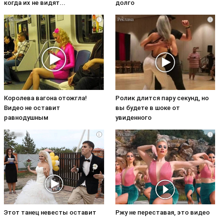
когда их не видят...
долго
i
i
Королева вагона отожгла!
Ролик длится пару секунд, но
Видео не оставит
вы будете в шоке от
равнодушным
увиденного
i
i
Этот танец невесты оставит
Ржу не переставая, это видео