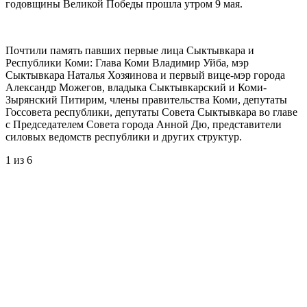
годовщины Великой Победы прошла утром 9 мая.
Почтили память павших первые лица Сыктывкара и
Республики Коми: Глава Коми Владимир Уйба, мэр
Сыктывкара Наталья Хозяинова и первый вице-мэр города
Александр Можегов, владыка Сыктывкарский и Коми-
Зырянский Питирим, члены правительства Коми, депутаты
Госсовета республики, депутаты Совета Сыктывкара во главе
с Председателем Совета города Анной Дю, представители
силовых ведомств республики и других структур.
1
из 6