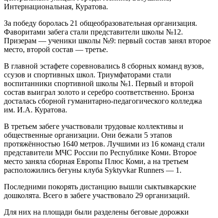
Интернациональная, Куратова.
За победу боролась 21 общеобразовательная организация.
Фаворитами забега стали представители школы №12.
Призерам — ученики школы №9: первый состав занял второе
место, второй состав — третье.
В главной эстафете соревновались 8 сборных команд вузов,
ссузов и спортивных школ. Триумфаторами стали
воспитанники спортивной школы №1. Первый и второй
состав выиграл золото и серебро соответственно. Бронза
досталась сборной гуманитарно-педагогического колледжа
им. И.А. Куратова.
В третьем забеге участвовали трудовые коллективы и
общественные организации. Они бежали 5 этапов
протяжённостью 1640 метров. Лучшими из 16 команд стали
представители МЧС России по Республике Коми. Второе
место заняла сборная Европы Плюс Коми, а на третьем
расположились бегуны клуба Syktyvkar Runners — 1.
Последними покорять дистанцию вышли сыктывкарские
дошколята. Всего в забеге участвовало 29 организаций.
Для них на площади были разделены беговые дорожки