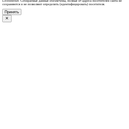
LiveInternet. Собираемые данные обезличены, полные IP-адреса посетителей сайта не
сохраняются и не позволяют определить (идентифицировать) посетителя.
Принять