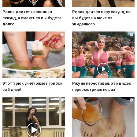
Ролик длится несколько
Ролик длится пару секунд, но
секунд, а смеяться вы будете
вы будете в шоке от
долго
увиденного
i
i
Этот трюк уничтожает грибок
Ржу не переставая, это видео
за 5 дней!
пересмотришь не раз
i
i