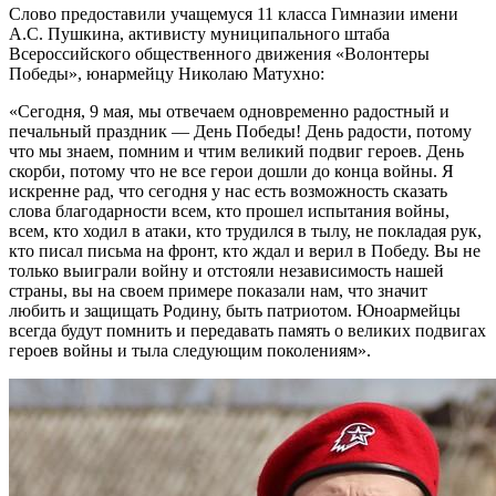
Слово предоставили учащемуся 11 класса Гимназии имени
А.С. Пушкина, активисту муниципального штаба
Всероссийского общественного движения «Волонтеры
Победы», юнармейцу Николаю Матухно:
«Сегодня, 9 мая, мы отвечаем одновременно радостный и
печальный праздник — День Победы! День радости, потому
что мы знаем, помним и чтим великий подвиг героев. День
скорби, потому что не все герои дошли до конца войны. Я
искренне рад, что сегодня у нас есть возможность сказать
слова благодарности всем, кто прошел испытания войны,
всем, кто ходил в атаки, кто трудился в тылу, не покладая рук,
кто писал письма на фронт, кто ждал и верил в Победу. Вы не
только выиграли войну и отстояли независимость нашей
страны, вы на своем примере показали нам, что значит
любить и защищать Родину, быть патриотом. Юноармейцы
всегда будут помнить и передавать память о великих подвигах
героев войны и тыла следующим поколениям».