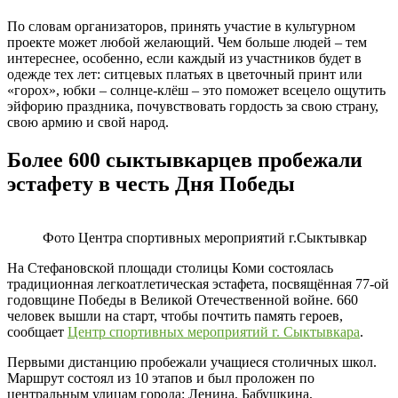
По словам организаторов, принять участие в культурном
проекте может любой желающий. Чем больше людей – тем
интереснее, особенно, если каждый из участников будет в
одежде тех лет: ситцевых платьях в цветочный принт или
«горох», юбки – солнце-клёш – это поможет всецело ощутить
эйфорию праздника, почувствовать гордость за свою страну,
свою армию и свой народ.
Более 600 сыктывкарцев пробежали
эстафету в честь Дня Победы
Фото Центра спортивных мероприятий г.Сыктывкар
На Стефановской площади столицы Коми состоялась
традиционная легкоатлетическая эстафета, посвящённая 77-ой
годовщине Победы в Великой Отечественной войне. 660
человек вышли на старт, чтобы почтить память героев,
сообщает
Центр спортивных мероприятий г. Сыктывкара
.
Первыми дистанцию пробежали учащиеся столичных школ.
Маршрут состоял из 10 этапов и был проложен по
центральным улицам города: Ленина, Бабушкина,