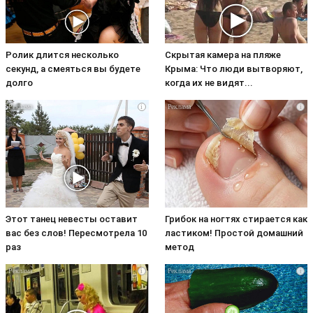
Ролик длится несколько
Скрытая камера на пляже
секунд, а смеяться вы будете
Крыма: Что люди вытворяют,
долго
когда их не видят...
i
i
Этот танец невесты оставит
Грибок на ногтях стирается как
вас без слов! Пересмотрела 10
ластиком! Простой домашний
раз
метод
i
i