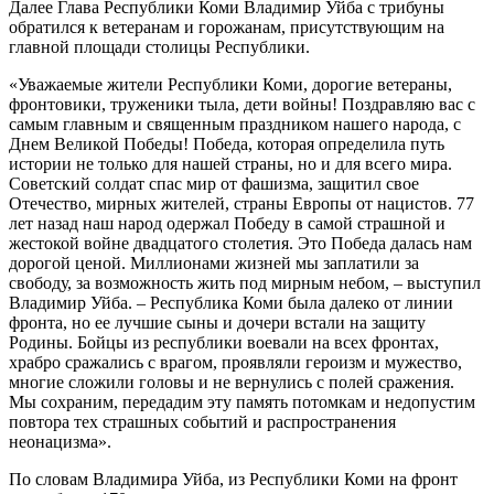
Далее Глава Республики Коми Владимир Уйба с трибуны
обратился к ветеранам и горожанам, присутствующим на
главной площади столицы Республики.
«Уважаемые жители Республики Коми, дорогие ветераны,
фронтовики, труженики тыла, дети войны! Поздравляю вас с
самым главным и священным праздником нашего народа, с
Днем Великой Победы! Победа, которая определила путь
истории не только для нашей страны, но и для всего мира.
Советский солдат спас мир от фашизма, защитил свое
Отечество, мирных жителей, страны Европы от нацистов. 77
лет назад наш народ одержал Победу в самой страшной и
жестокой войне двадцатого столетия. Это Победа далась нам
дорогой ценой. Миллионами жизней мы заплатили за
свободу, за возможность жить под мирным небом, – выступил
Владимир Уйба. – Республика Коми была далеко от линии
фронта, но ее лучшие сыны и дочери встали на защиту
Родины. Бойцы из республики воевали на всех фронтах,
храбро сражались с врагом, проявляли героизм и мужество,
многие сложили головы и не вернулись с полей сражения.
Мы сохраним, передадим эту память потомкам и недопустим
повтора тех страшных событий и распространения
неонацизма».
По словам Владимира Уйба, из Республики Коми на фронт