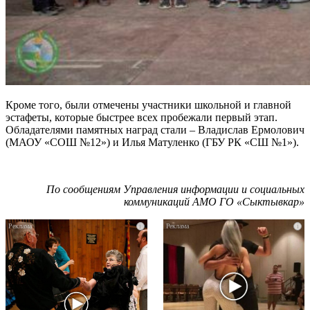
Кроме того, были отмечены участники школьной и главной
эстафеты, которые быстрее всех пробежали первый этап.
Обладателями памятных наград стали – Владислав Ермолович
(МАОУ «СОШ №12») и Илья Матуленко (ГБУ РК «СШ №1»).
По сообщениям Управления информации и социальных
коммуникаций АМО ГО «Сыктывкар»
i
i